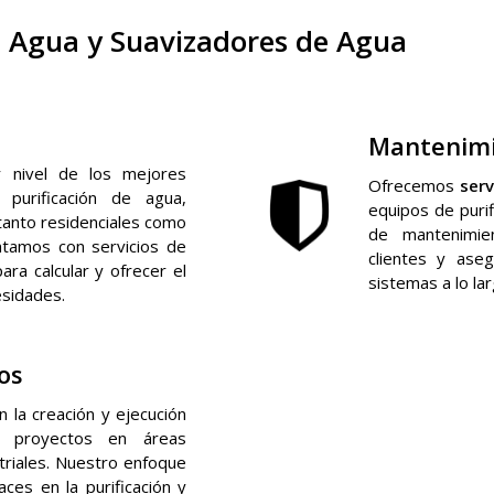
 Agua y Suavizadores de Agua
Mantenim
r nivel de los mejores
Ofrecemos
serv
purificación de agua,
equipos de purif
 tanto residenciales como
de mantenimie
ontamos con servicios de
clientes y ase
ara calcular y ofrecer el
sistemas a lo la
esidades.
os
 la creación y ejecución
ra proyectos en áreas
striales. Nuestro enfoque
aces en la purificación y