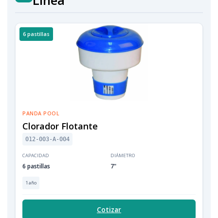
Línea
6 pastillas
PANDA POOL
Clorador Flotante
012-003-A-004
CAPACIDAD
DIÁMETRO
6 pastillas
7"
1 año
Cotizar