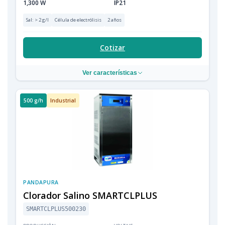
1,300 W
IP21
Sal: > 2 g/l
Célula de electrólisis
2 años
Cotizar
Ver características
500 g/h
Industrial
PANDAPURA
Clorador Salino SMARTCLPLUS
SMARTCLPLUS500230