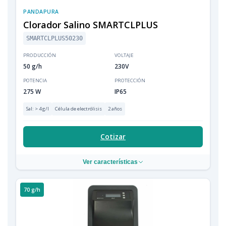
PANDAPURA
Clorador Salino SMARTCLPLUS
SMARTCLPLUS50230
PRODUCCIÓN
VOLTAJE
50 g/h
230V
POTENCIA
PROTECCIÓN
275 W
IP65
Sal: > 4 g/l
Célula de electrólisis
2 años
Cotizar
Ver características
70 g/h