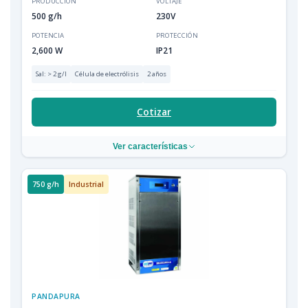
PRODUCCIÓN
VOLTAJE
500 g/h
230V
POTENCIA
PROTECCIÓN
2,600 W
IP21
Sal: > 2 g/l
Célula de electrólisis
2 años
Cotizar
Ver características
750 g/h
Industrial
PANDAPURA