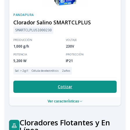
PANDAPURA
Clorador Salino SMARTCLPLUS
SMARTCLPLUS1000230
PRODUCCIÓN
VOLTAJE
1,000 g/h
230V
POTENCIA
PROTECCIÓN
5,200 W
IP21
Sal: > 2 g/l
Célula de electrólisis
2 años
Cotizar
Ver características
Cloradores Flotantes y En