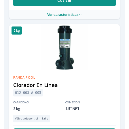
Cotizar
Ver características
2 kg
PANDA POOL
Clorador En Línea
012-003-A-005
CAPACIDAD
CONEXIÓN
2 kg
1.5" NPT
Válvula de control
1 año