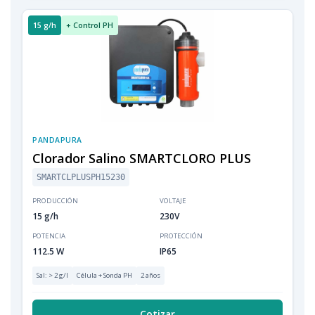
15 g/h
+ Control PH
PANDAPURA
Clorador Salino SMARTCLORO PLUS
SMARTCLPLUSPH15230
PRODUCCIÓN
VOLTAJE
15 g/h
230V
POTENCIA
PROTECCIÓN
112.5 W
IP65
Sal: > 2 g/l
Célula + Sonda PH
2 años
Cotizar