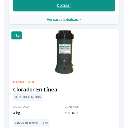
Cotizar
Ver características
4 kg
PANDA POOL
Clorador En Línea
012-003-A-006
CAPACIDAD
CONEXIÓN
4 kg
1.5" NPT
Válvula de control
1 año