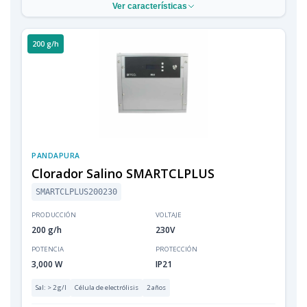
Ver características
200 g/h
PANDAPURA
Clorador Salino SMARTCLPLUS
SMARTCLPLUS200230
PRODUCCIÓN
VOLTAJE
200 g/h
230V
POTENCIA
PROTECCIÓN
3,000 W
IP21
Sal: > 2 g/l
Célula de electrólisis
2 años