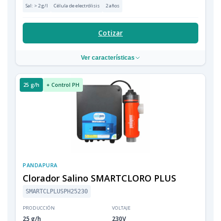
Sal: > 2 g/l
Célula de electrólisis
2 años
Cotizar
Ver características
25 g/h
+ Control PH
PANDAPURA
Clorador Salino SMARTCLORO PLUS
SMARTCLPLUSPH25230
PRODUCCIÓN
VOLTAJE
25 g/h
230V