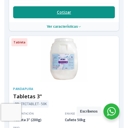
Cotizar
Ver características
Tableta
PANDAPURA
Tabletas 3"
PP-TRITABLET-50K
Escríbenos
PRESENTACIÓN
ENVASE
Tableta 3" (200g)
Cuñete 50kg
PESO