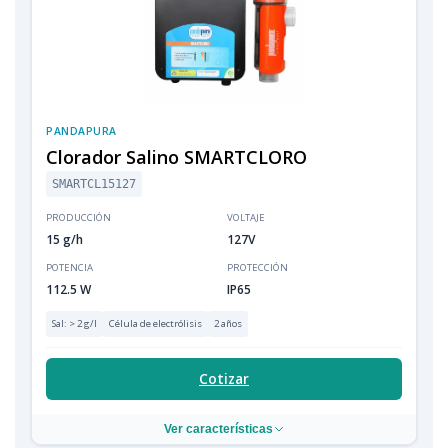
PANDAPURA
Clorador Salino SMARTCLORO
SMARTCL15127
PRODUCCIÓN
VOLTAJE
15 g/h
127V
POTENCIA
PROTECCIÓN
112.5 W
IP65
Sal: > 2 g/l
Célula de electrólisis
2 años
Cotizar
Ver características