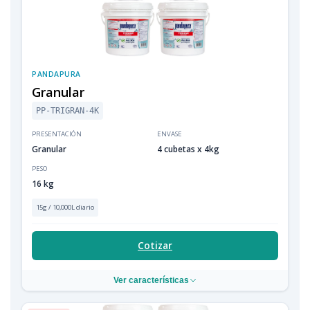
PANDAPURA
Granular
PP-TRIGRAN-4K
PRESENTACIÓN
ENVASE
Granular
4 cubetas x 4kg
PESO
16 kg
15g / 10,000L diario
Cotizar
Ver características