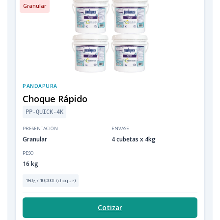
Granular
PANDAPURA
Choque Rápido
PP-QUICK-4K
PRESENTACIÓN
ENVASE
Granular
4 cubetas x 4kg
PESO
16 kg
160g / 10,000L (choque)
Cotizar