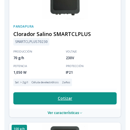
PANDAPURA
Clorador Salino SMARTCLPLUS
SMARTCLPLUS70230
PRODUCCIÓN
VOLTAJE
70 g/h
230V
POTENCIA
PROTECCIÓN
1,050 W
IP21
Sal: > 2 g/l
Célula de electrólisis
2 años
Cotizar
Ver características
100 g/h