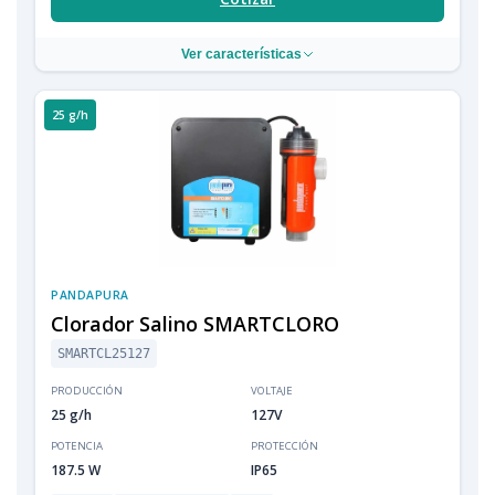
Ver características
25 g/h
PANDAPURA
Clorador Salino SMARTCLORO
SMARTCL25127
PRODUCCIÓN
VOLTAJE
25 g/h
127V
POTENCIA
PROTECCIÓN
187.5 W
IP65