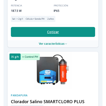
POTENCIA
PROTECCIÓN
187.5 W
IP65
Sal: > 2 g/l
Célula + Sonda PH
2 años
Cotizar
Ver características
35 g/h
+ Control PH
PANDAPURA
Clorador Salino SMARTCLORO PLUS