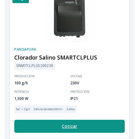
PANDAPURA
Clorador Salino SMARTCLPLUS
SMARTCLPLUS100230
PRODUCCIÓN
VOLTAJE
100 g/h
230V
POTENCIA
PROTECCIÓN
1,500 W
IP21
Sal: > 2 g/l
Célula de electrólisis
2 años
Cotizar