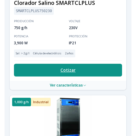
Clorador Salino SMARTCLPLUS
SMARTCLPLUS750230
PRODUCCIÓN
VOLTAJE
750 g/h
230V
POTENCIA
PROTECCIÓN
3,900 W
IP21
Sal: > 2 g/l
Célula de electrólisis
2 años
Cotizar
Ver características
1,000 g/h
Industrial