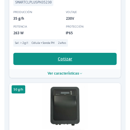
SMARTCLPLUSPH35230
PRODUCCIÓN
VOLTAJE
35 g/h
230V
POTENCIA
PROTECCIÓN
263 W
IP65
Sal: > 2 g/l
Célula + Sonda PH
2 años
Cotizar
Ver características
50 g/h