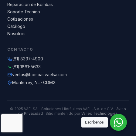
Reparación de Bombas
Soporte Técnico
Cotizaciones
Catálogo
Nosotros
CONTACTO
(81) 8397-4900
(81) 1861-5633
ventas@bombasvaelsa.com
Monterrey, NL · CDMX
© 2025 VAELSA - Soluciones Hidráulicas VAEL, S.A. de C.V. ·
Aviso
de Privacidad
· Sitio mantenido por
Vallex Technologies
Escríbenos