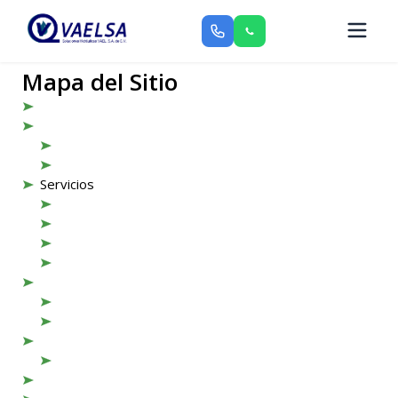
Mapa del Sitio
Inicio
Nosotros
Ubicación
Nuestras Instalaciones
Servicios
Repacación
Venta
Cotizaciones
Soporte Técnico
Tipos de Bombas
Marcas
Herramientas y Equipos
Clientes
Proyectos
Preguntas