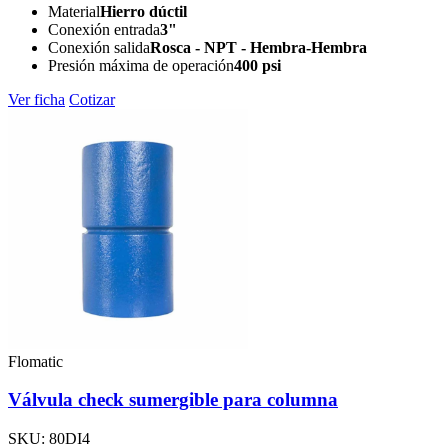
Material
Hierro dúctil
Conexión entrada
3"
Conexión salida
Rosca - NPT - Hembra-Hembra
Presión máxima de operación
400 psi
Ver ficha
Cotizar
Flomatic
Válvula check sumergible para columna
SKU: 80DI4