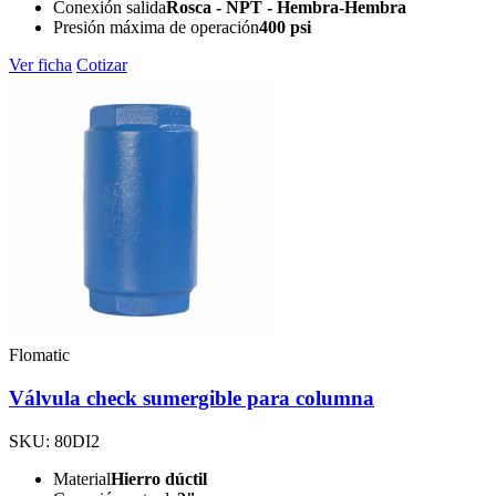
Conexión salida
Rosca - NPT - Hembra-Hembra
Presión máxima de operación
400 psi
Ver ficha
Cotizar
Flomatic
Válvula check sumergible para columna
SKU: 80DI2
Material
Hierro dúctil