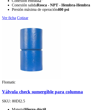
Conexión entrada
2"
Conexión salida
Rosca - NPT - Hembra-Hembra
Presión máxima de operación
400 psi
Ver ficha
Cotizar
Flomatic
Válvula check sumergible para columna
SKU: 80DI2.5
Material
Hierro dúctil