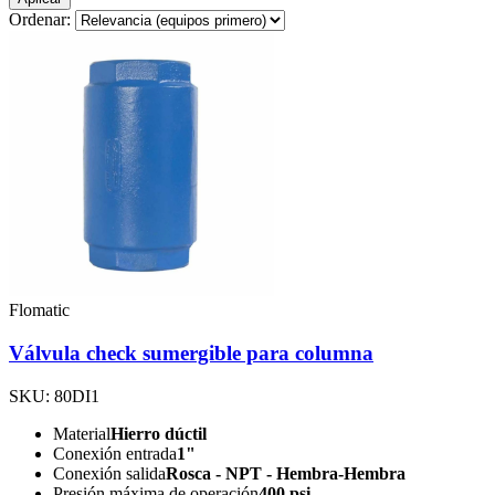
Ordenar:
Flomatic
Válvula check sumergible para columna
SKU: 80DI1
Material
Hierro dúctil
Conexión entrada
1"
Conexión salida
Rosca - NPT - Hembra-Hembra
Presión máxima de operación
400 psi