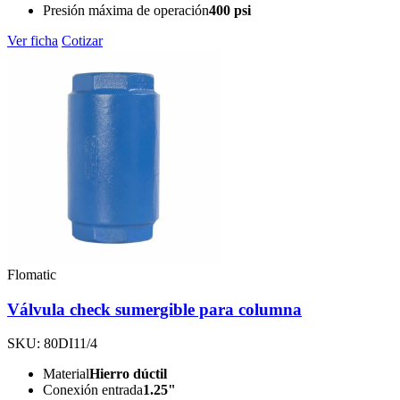
Presión máxima de operación
400 psi
Ver ficha
Cotizar
Flomatic
Válvula check sumergible para columna
SKU: 80DI11/4
Material
Hierro dúctil
Conexión entrada
1.25"