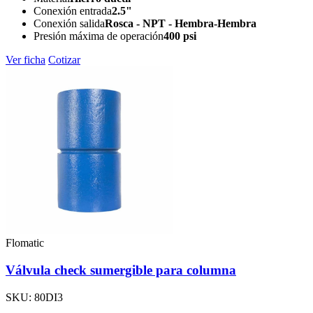
Conexión entrada
2.5"
Conexión salida
Rosca - NPT - Hembra-Hembra
Presión máxima de operación
400 psi
Ver ficha
Cotizar
Flomatic
Válvula check sumergible para columna
SKU: 80DI3