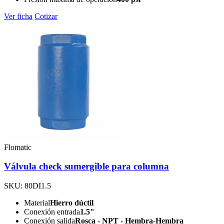
Ver ficha
Cotizar
Flomatic
Válvula check sumergible para columna
SKU: 80DI1.5
Material
Hierro dúctil
Conexión entrada
1.5"
Conexión salida
Rosca - NPT - Hembra-Hembra