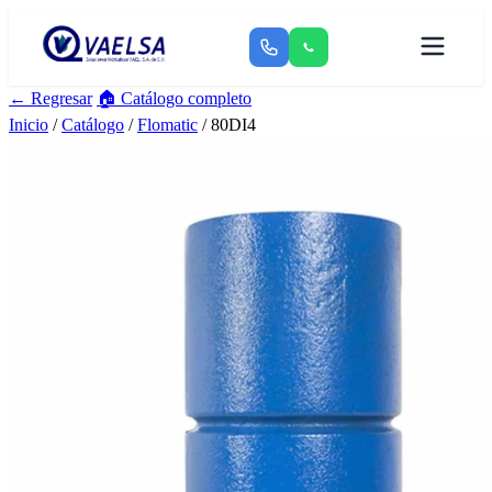
← Regresar
🏠 Catálogo completo
Inicio
/
Catálogo
/
Flomatic
/ 80DI4