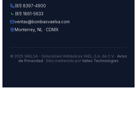
(81) 8397-4900
(81) 1861-5633
ventas@bombasvaelsa.com
Monterrey, NL · CDMX
© 2025 VAELSA - Soluciones Hidráulicas VAEL, S.A. de C.V. ·
Aviso
de Privacidad
· Sitio mantenido por
Vallex Technologies