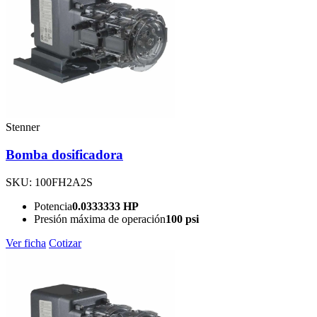
Stenner
Bomba dosificadora
SKU: 100FH2A2S
Potencia
0.0333333 HP
Presión máxima de operación
100 psi
Ver ficha
Cotizar