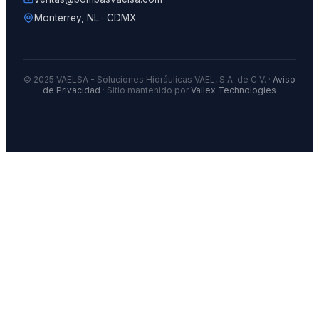
Monterrey, NL · CDMX
© 2025 VAELSA - Soluciones Hidráulicas VAEL, S.A. de C.V. ·
Aviso
de Privacidad
· Sitio mantenido por
Vallex Technologies