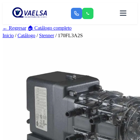
← Regresar
🏠 Catálogo completo
Inicio
/
Catálogo
/
Stenner
/ 170FL3A2S