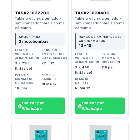
TASA2 103220C
TASA2 103440C
Tablero dúplex alternador-
Tablero dúplex alternador-
simultaneador para sistema
simultaneador para sistema
cárcamo
cárcamo
APLICA PARA
RANGO DE AMPERAJE DEL
2 motobombas
GUARDAMOTOR
13 - 18
FASES X
RANGO DE
VOLTAJE DE
AMPERAJE DEL
FASES X
PRESIÓN
ALIMENTACIÓN
GUARDAMOTOR
VOLTAJE DE
MÁXIMA DE
ALIMENTACIÓN
OPERACIÓN
3 X 220
22 - 32
3 X 440
116 psi
(trifásico)
(trifásico)
PRESIÓN
NEMA DE
MÁXIMA DE
GABINETE
NEMA DE
OPERACIÓN
GABINETE
NEMA 12
116 psi
NEMA 12
Cotizar por
Cotizar por
WhatsApp
WhatsApp