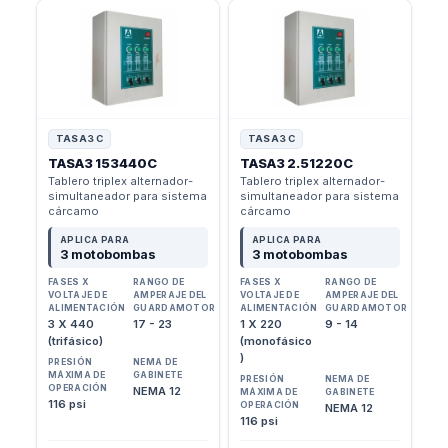
TASA3 C
TASA3 C
TASA3 153440C
TASA3 2.51220C
Tablero triplex alternador-
Tablero triplex alternador-
simultaneador para sistema
simultaneador para sistema
cárcamo
cárcamo
APLICA PARA
APLICA PARA
3 motobombas
3 motobombas
FASES X
RANGO DE
FASES X
RANGO DE
VOLTAJE DE
AMPERAJE DEL
VOLTAJE DE
AMPERAJE DEL
ALIMENTACIÓN
GUARDAMOTOR
ALIMENTACIÓN
GUARDAMOTOR
3 X 440
17 - 23
1 X 220
9 - 14
(trifásico)
(monofásico
)
PRESIÓN
NEMA DE
MÁXIMA DE
GABINETE
PRESIÓN
NEMA DE
OPERACIÓN
NEMA 12
MÁXIMA DE
GABINETE
116 psi
OPERACIÓN
NEMA 12
116 psi