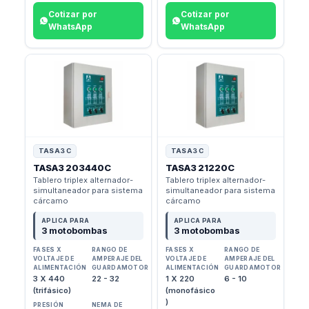
Cotizar por
Cotizar por
WhatsApp
WhatsApp
TASA3 C
TASA3 C
TASA3 203440C
TASA3 21220C
Tablero triplex alternador-
Tablero triplex alternador-
simultaneador para sistema
simultaneador para sistema
cárcamo
cárcamo
APLICA PARA
APLICA PARA
3 motobombas
3 motobombas
FASES X
RANGO DE
FASES X
RANGO DE
VOLTAJE DE
AMPERAJE DEL
VOLTAJE DE
AMPERAJE DEL
ALIMENTACIÓN
GUARDAMOTOR
ALIMENTACIÓN
GUARDAMOTOR
3 X 440
22 - 32
1 X 220
6 - 10
(trifásico)
(monofásico
)
PRESIÓN
NEMA DE