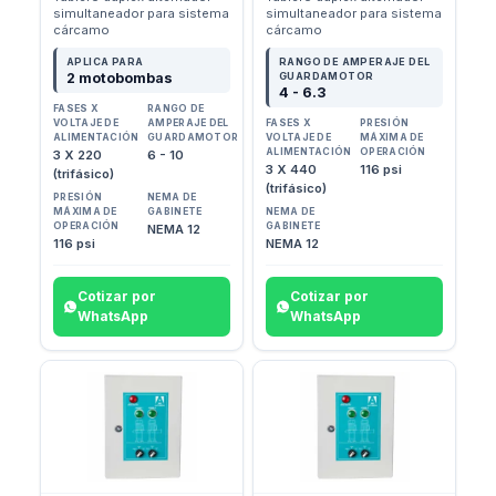
simultaneador para sistema
simultaneador para sistema
cárcamo
cárcamo
APLICA PARA
RANGO DE AMPERAJE DEL
2 motobombas
GUARDAMOTOR
4 - 6.3
FASES X
RANGO DE
VOLTAJE DE
AMPERAJE DEL
FASES X
PRESIÓN
ALIMENTACIÓN
GUARDAMOTOR
VOLTAJE DE
MÁXIMA DE
ALIMENTACIÓN
OPERACIÓN
3 X 220
6 - 10
3 X 440
116 psi
(trifásico)
(trifásico)
PRESIÓN
NEMA DE
MÁXIMA DE
GABINETE
NEMA DE
OPERACIÓN
GABINETE
NEMA 12
116 psi
NEMA 12
Cotizar por
Cotizar por
WhatsApp
WhatsApp