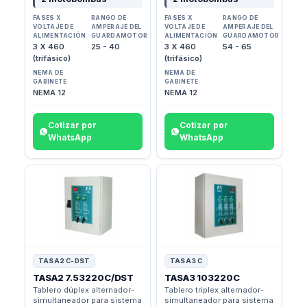
FASES X
RANGO DE
FASES X
RANGO DE
VOLTAJE DE
AMPERAJE DEL
VOLTAJE DE
AMPERAJE DEL
ALIMENTACIÓN
GUARDAMOTOR
ALIMENTACIÓN
GUARDAMOTOR
3 X 460
25 - 40
3 X 460
54 - 65
(trifásico)
(trifásico)
NEMA DE
NEMA DE
GABINETE
GABINETE
NEMA 12
NEMA 12
Cotizar por
Cotizar por
WhatsApp
WhatsApp
TASA2 C-DST
TASA3 C
TASA2 7.53220C/DST
TASA3 103220C
Tablero dúplex alternador-
Tablero triplex alternador-
simultaneador para sistema
simultaneador para sistema