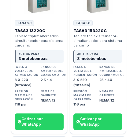
TASA3 C
TASA3 C
TASA3 13220C
TASA3 153220C
Tablero triplex alternador-
Tablero triplex alternador-
simultaneador para sistema
simultaneador para sistema
cárcamo
cárcamo
APLICA PARA
APLICA PARA
3 motobombas
3 motobombas
FASES X
RANGO DE
FASES X
RANGO DE
VOLTAJE DE
AMPERAJE DEL
VOLTAJE DE
AMPERAJE DEL
ALIMENTACIÓN
GUARDAMOTOR
ALIMENTACIÓN
GUARDAMOTOR
3 X 220
2.5 - 4
3 X 220
25 - 40
(trifásico)
(trifásico)
PRESIÓN
NEMA DE
PRESIÓN
NEMA DE
MÁXIMA DE
GABINETE
MÁXIMA DE
GABINETE
OPERACIÓN
OPERACIÓN
NEMA 12
NEMA 12
116 psi
116 psi
Cotizar por
Cotizar por
WhatsApp
WhatsApp