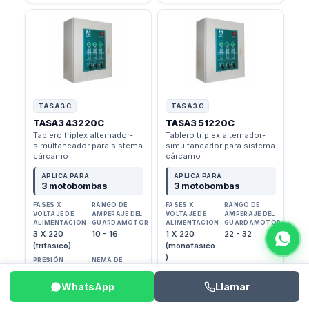
TASA3 C
TASA3 C
TASA3 43220C
TASA3 51220C
Tablero triplex alternador-
Tablero triplex alternador-
simultaneador para sistema
simultaneador para sistema
cárcamo
cárcamo
APLICA PARA
APLICA PARA
3 motobombas
3 motobombas
FASES X
RANGO DE
FASES X
RANGO DE
VOLTAJE DE
AMPERAJE DEL
VOLTAJE DE
AMPERAJE DEL
ALIMENTACIÓN
GUARDAMOTOR
ALIMENTACIÓN
GUARDAMOTOR
3 X 220
10 - 16
1 X 220
22 - 32
(trifásico)
(monofásico
)
PRESIÓN
NEMA DE
MÁXIMA DE
GABINETE
PRESIÓN
NEMA DE
OPERACIÓN
NEMA 12
MÁXIMA DE
GABINETE
WhatsApp
Llamar
116 psi
OPERACIÓN
NEMA 12
116 psi