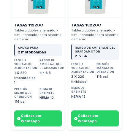
TASA2 11220C
TASA2 13220C
Tablero dúplex alternador-
Tablero dúplex alternador-
simultaneador para sistema
simultaneador para sistema
cárcamo
cárcamo
APLICA PARA
RANGO DE AMPERAJE DEL
2 motobombas
GUARDAMOTOR
2.5 - 4
FASES X
RANGO DE
VOLTAJE DE
AMPERAJE DEL
FASES X
PRESIÓN
ALIMENTACIÓN
GUARDAMOTOR
VOLTAJE DE
MÁXIMA DE
ALIMENTACIÓN
OPERACIÓN
1 X 220
4 - 6.3
3 X 220
116 psi
(monofásico
(trifásico)
)
NEMA DE
PRESIÓN
NEMA DE
GABINETE
MÁXIMA DE
GABINETE
NEMA 12
OPERACIÓN
NEMA 12
116 psi
Cotizar por
Cotizar por
WhatsApp
WhatsApp