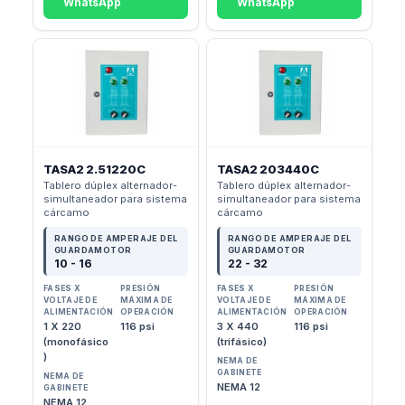
WhatsApp
WhatsApp
TASA2 2.51220C
TASA2 203440C
Tablero dúplex alternador-
Tablero dúplex alternador-
simultaneador para sistema
simultaneador para sistema
cárcamo
cárcamo
RANGO DE AMPERAJE DEL
RANGO DE AMPERAJE DEL
GUARDAMOTOR
GUARDAMOTOR
10 - 16
22 - 32
FASES X
PRESIÓN
FASES X
PRESIÓN
VOLTAJE DE
MÁXIMA DE
VOLTAJE DE
MÁXIMA DE
ALIMENTACIÓN
OPERACIÓN
ALIMENTACIÓN
OPERACIÓN
1 X 220
116 psi
3 X 440
116 psi
(monofásico
(trifásico)
)
NEMA DE
GABINETE
NEMA DE
NEMA 12
GABINETE
NEMA 12