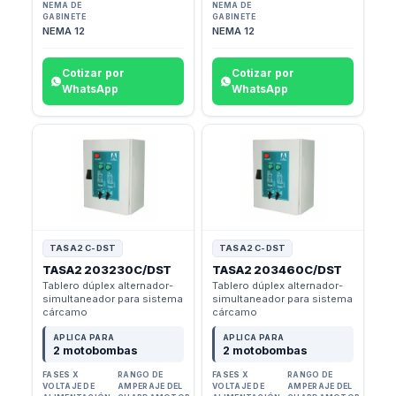
NEMA DE
NEMA DE
GABINETE
GABINETE
NEMA 12
NEMA 12
Cotizar por
Cotizar por
WhatsApp
WhatsApp
TASA2 C-DST
TASA2 C-DST
TASA2 203230C/DST
TASA2 203460C/DST
Tablero dúplex alternador-
Tablero dúplex alternador-
simultaneador para sistema
simultaneador para sistema
cárcamo
cárcamo
APLICA PARA
APLICA PARA
2 motobombas
2 motobombas
FASES X
RANGO DE
FASES X
RANGO DE
VOLTAJE DE
AMPERAJE DEL
VOLTAJE DE
AMPERAJE DEL