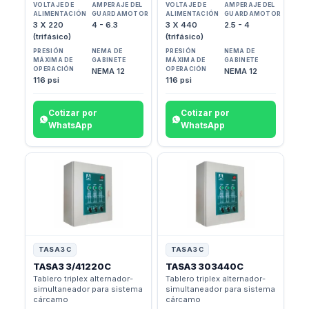
VOLTAJE DE
AMPERAJE DEL
VOLTAJE DE
AMPERAJE DEL
ALIMENTACIÓN
GUARDAMOTOR
ALIMENTACIÓN
GUARDAMOTOR
3 X 220
4 - 6.3
3 X 440
2.5 - 4
(trifásico)
(trifásico)
PRESIÓN
NEMA DE
PRESIÓN
NEMA DE
MÁXIMA DE
GABINETE
MÁXIMA DE
GABINETE
OPERACIÓN
OPERACIÓN
NEMA 12
NEMA 12
116 psi
116 psi
Cotizar por
Cotizar por
WhatsApp
WhatsApp
TASA3 C
TASA3 C
TASA3 3/41220C
TASA3 303440C
Tablero triplex alternador-
Tablero triplex alternador-
simultaneador para sistema
simultaneador para sistema
cárcamo
cárcamo