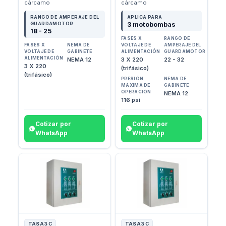
cárcamo
cárcamo
RANGO DE AMPERAJE DEL
APLICA PARA
GUARDAMOTOR
3 motobombas
18 - 25
FASES X
RANGO DE
FASES X
NEMA DE
VOLTAJE DE
AMPERAJE DEL
VOLTAJE DE
GABINETE
ALIMENTACIÓN
GUARDAMOTOR
ALIMENTACIÓN
NEMA 12
3 X 220
22 - 32
3 X 220
(trifásico)
(trifásico)
PRESIÓN
NEMA DE
MÁXIMA DE
GABINETE
OPERACIÓN
NEMA 12
116 psi
Cotizar por
Cotizar por
WhatsApp
WhatsApp
TASA3 C
TASA3 C