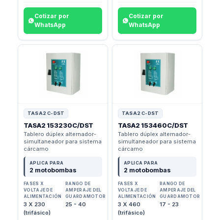
Cotizar por
Cotizar por
WhatsApp
WhatsApp
TASA2 C-DST
TASA2 C-DST
TASA2 153230C/DST
TASA2 153460C/DST
Tablero dúplex alternador-
Tablero dúplex alternador-
simultaneador para sistema
simultaneador para sistema
cárcamo
cárcamo
APLICA PARA
APLICA PARA
2 motobombas
2 motobombas
FASES X
RANGO DE
FASES X
RANGO DE
VOLTAJE DE
AMPERAJE DEL
VOLTAJE DE
AMPERAJE DEL
ALIMENTACIÓN
GUARDAMOTOR
ALIMENTACIÓN
GUARDAMOTOR
3 X 230
25 - 40
3 X 460
17 - 23
(trifásico)
(trifásico)