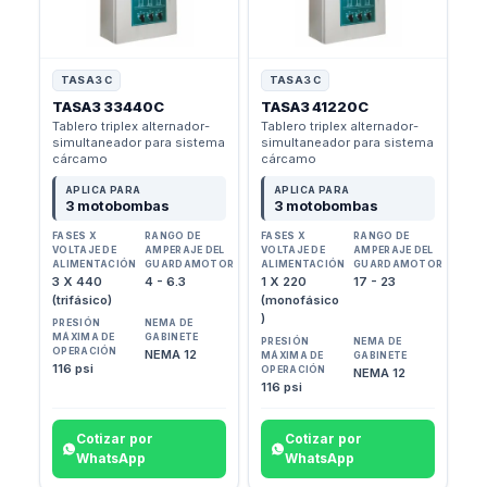
TASA3 C
TASA3 C
TASA3 33440C
TASA3 41220C
Tablero triplex alternador-
Tablero triplex alternador-
simultaneador para sistema
simultaneador para sistema
cárcamo
cárcamo
APLICA PARA
APLICA PARA
3 motobombas
3 motobombas
FASES X
RANGO DE
FASES X
RANGO DE
VOLTAJE DE
AMPERAJE DEL
VOLTAJE DE
AMPERAJE DEL
ALIMENTACIÓN
GUARDAMOTOR
ALIMENTACIÓN
GUARDAMOTOR
3 X 440
4 - 6.3
1 X 220
17 - 23
(trifásico)
(monofásico
)
PRESIÓN
NEMA DE
MÁXIMA DE
GABINETE
PRESIÓN
NEMA DE
OPERACIÓN
NEMA 12
MÁXIMA DE
GABINETE
116 psi
OPERACIÓN
NEMA 12
116 psi
Cotizar por
Cotizar por
WhatsApp
WhatsApp