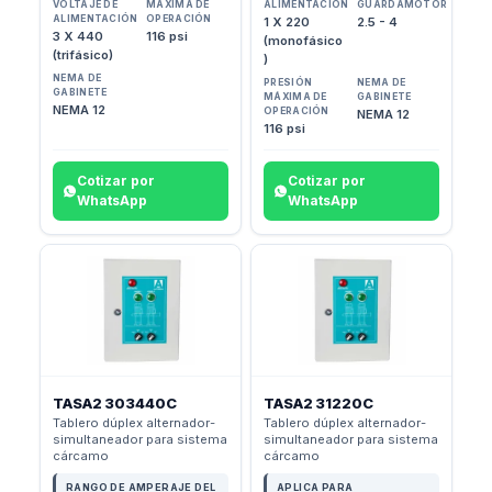
VOLTAJE DE
MÁXIMA DE
ALIMENTACIÓN
GUARDAMOTOR
ALIMENTACIÓN
OPERACIÓN
1 X 220
2.5 - 4
3 X 440
116 psi
(monofásico
(trifásico)
)
NEMA DE
PRESIÓN
NEMA DE
GABINETE
MÁXIMA DE
GABINETE
NEMA 12
OPERACIÓN
NEMA 12
116 psi
Cotizar por
Cotizar por
WhatsApp
WhatsApp
TASA2 303440C
TASA2 31220C
Tablero dúplex alternador-
Tablero dúplex alternador-
simultaneador para sistema
simultaneador para sistema
cárcamo
cárcamo
RANGO DE AMPERAJE DEL
APLICA PARA