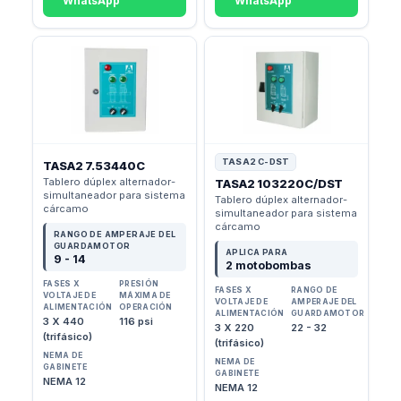
WhatsApp
WhatsApp
TASA2 C-DST
TASA2 7.53440C
Tablero dúplex alternador-
TASA2 103220C/DST
simultaneador para sistema
Tablero dúplex alternador-
cárcamo
simultaneador para sistema
cárcamo
RANGO DE AMPERAJE DEL
GUARDAMOTOR
APLICA PARA
9 - 14
2 motobombas
FASES X
PRESIÓN
FASES X
RANGO DE
VOLTAJE DE
MÁXIMA DE
VOLTAJE DE
AMPERAJE DEL
ALIMENTACIÓN
OPERACIÓN
ALIMENTACIÓN
GUARDAMOTOR
3 X 440
116 psi
3 X 220
22 - 32
(trifásico)
(trifásico)
NEMA DE
NEMA DE
GABINETE
GABINETE
NEMA 12
NEMA 12