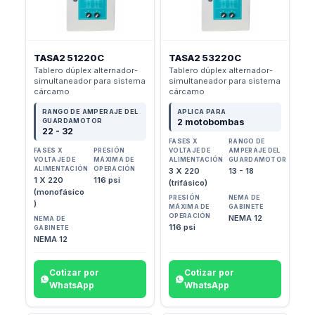
TASA2 51220C
TASA2 53220C
Tablero dúplex alternador-
Tablero dúplex alternador-
simultaneador para sistema
simultaneador para sistema
cárcamo
cárcamo
RANGO DE AMPERAJE DEL
APLICA PARA
GUARDAMOTOR
2 motobombas
22 - 32
FASES X
RANGO DE
FASES X
PRESIÓN
VOLTAJE DE
AMPERAJE DEL
VOLTAJE DE
MÁXIMA DE
ALIMENTACIÓN
GUARDAMOTOR
ALIMENTACIÓN
OPERACIÓN
3 X 220
13 - 18
1 X 220
116 psi
(trifásico)
(monofásico
PRESIÓN
NEMA DE
)
MÁXIMA DE
GABINETE
OPERACIÓN
NEMA 12
NEMA DE
116 psi
GABINETE
NEMA 12
Cotizar por
Cotizar por
WhatsApp
WhatsApp