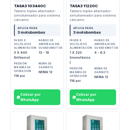
TASA3 103440C
TASA3 11220C
Tablero triplex alternador-
Tablero triplex alternador-
simultaneador para sistema
simultaneador para sistema
cárcamo
cárcamo
APLICA PARA
APLICA PARA
3 motobombas
3 motobombas
FASES X
RANGO DE
FASES X
RANGO DE
VOLTAJE DE
AMPERAJE DEL
VOLTAJE DE
AMPERAJE DEL
ALIMENTACIÓN
GUARDAMOTOR
ALIMENTACIÓN
GUARDAMOTOR
3 X 440
13 - 18
1 X 220
4 - 6.3
(trifásico)
(monofásico
)
PRESIÓN
NEMA DE
MÁXIMA DE
GABINETE
PRESIÓN
NEMA DE
OPERACIÓN
NEMA 12
MÁXIMA DE
GABINETE
116 psi
OPERACIÓN
NEMA 12
116 psi
Cotizar por
Cotizar por
WhatsApp
WhatsApp