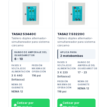
TASA2 53440C
TASA2 7.53220C
Tablero dúplex alternador-
Tablero dúplex alternador-
simultaneador para sistema
simultaneador para sistema
cárcamo
cárcamo
RANGO DE AMPERAJE DEL
APLICA PARA
GUARDAMOTOR
2 motobombas
6 - 10
FASES X
RANGO DE
FASES X
PRESIÓN
VOLTAJE DE
AMPERAJE DEL
VOLTAJE DE
MÁXIMA DE
ALIMENTACIÓN
GUARDAMOTOR
ALIMENTACIÓN
OPERACIÓN
3 X 220
17 - 23
3 X 440
116 psi
(trifásico)
(trifásico)
PRESIÓN
NEMA DE
NEMA DE
MÁXIMA DE
GABINETE
GABINETE
OPERACIÓN
NEMA 12
NEMA 12
116 psi
Cotizar por
Cotizar por