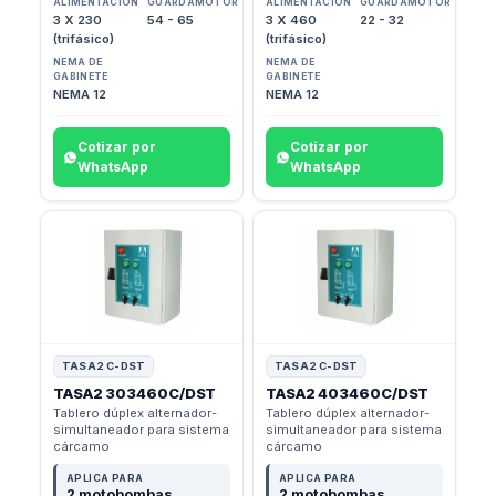
ALIMENTACIÓN
GUARDAMOTOR
ALIMENTACIÓN
GUARDAMOTOR
3 X 230
54 - 65
3 X 460
22 - 32
(trifásico)
(trifásico)
NEMA DE
NEMA DE
GABINETE
GABINETE
NEMA 12
NEMA 12
Cotizar por
Cotizar por
WhatsApp
WhatsApp
TASA2 C-DST
TASA2 C-DST
TASA2 303460C/DST
TASA2 403460C/DST
Tablero dúplex alternador-
Tablero dúplex alternador-
simultaneador para sistema
simultaneador para sistema
cárcamo
cárcamo
APLICA PARA
APLICA PARA
2 motobombas
2 motobombas