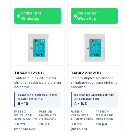
Cotizar por
Cotizar por
WhatsApp
WhatsApp
TASA2 21220C
TASA2 23220C
Tablero dúplex alternador-
Tablero dúplex alternador-
simultaneador para sistema
simultaneador para sistema
cárcamo
cárcamo
RANGO DE AMPERAJE DEL
RANGO DE AMPERAJE DEL
GUARDAMOTOR
GUARDAMOTOR
6 - 10
4 - 6.3
FASES X
PRESIÓN
FASES X
PRESIÓN
VOLTAJE DE
MÁXIMA DE
VOLTAJE DE
MÁXIMA DE
ALIMENTACIÓN
OPERACIÓN
ALIMENTACIÓN
OPERACIÓN
1 X 220
116 psi
3 X 220
116 psi
(monofásico
(trifásico)