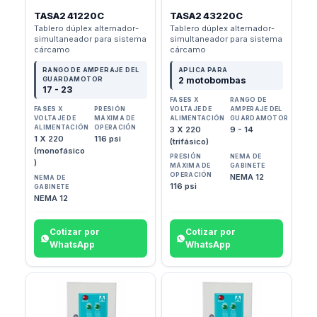
TASA2 41220C
TASA2 43220C
Tablero dúplex alternador-
Tablero dúplex alternador-
simultaneador para sistema
simultaneador para sistema
cárcamo
cárcamo
RANGO DE AMPERAJE DEL
APLICA PARA
GUARDAMOTOR
2 motobombas
17 - 23
FASES X
RANGO DE
FASES X
PRESIÓN
VOLTAJE DE
AMPERAJE DEL
VOLTAJE DE
MÁXIMA DE
ALIMENTACIÓN
GUARDAMOTOR
ALIMENTACIÓN
OPERACIÓN
3 X 220
9 - 14
1 X 220
116 psi
(trifásico)
(monofásico
PRESIÓN
NEMA DE
)
MÁXIMA DE
GABINETE
OPERACIÓN
NEMA 12
NEMA DE
116 psi
GABINETE
NEMA 12
Cotizar por
Cotizar por
WhatsApp
WhatsApp