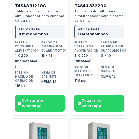
TASA3 31220C
TASA3 33220C
Tablero triplex alternador-
Tablero triplex alternador-
simultaneador para sistema
simultaneador para sistema
cárcamo
cárcamo
APLICA PARA
APLICA PARA
3 motobombas
3 motobombas
FASES X
RANGO DE
FASES X
RANGO DE
VOLTAJE DE
AMPERAJE DEL
VOLTAJE DE
AMPERAJE DEL
ALIMENTACIÓN
GUARDAMOTOR
ALIMENTACIÓN
GUARDAMOTOR
1 X 220
13 - 18
3 X 220
6 - 10
(monofásico
(trifásico)
)
PRESIÓN
NEMA DE
MÁXIMA DE
GABINETE
PRESIÓN
NEMA DE
OPERACIÓN
NEMA 12
MÁXIMA DE
GABINETE
116 psi
OPERACIÓN
NEMA 12
116 psi
Cotizar por
Cotizar por
WhatsApp
WhatsApp