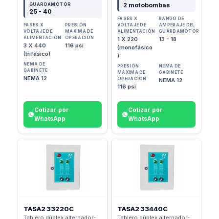
GUARDAMOTOR
2 motobombas
25 - 40
FASES X
RANGO DE
FASES X
PRESIÓN
VOLTAJE DE
AMPERAJE DEL
VOLTAJE DE
MÁXIMA DE
ALIMENTACIÓN
GUARDAMOTOR
ALIMENTACIÓN
OPERACIÓN
1 X 220
13 - 18
3 X 440
116 psi
(monofásico
(trifásico)
)
NEMA DE
PRESIÓN
NEMA DE
GABINETE
MÁXIMA DE
GABINETE
NEMA 12
OPERACIÓN
NEMA 12
116 psi
Cotizar por
Cotizar por
WhatsApp
WhatsApp
TASA2 33220C
TASA2 33440C
Tablero dúplex alternador-
Tablero dúplex alternador-