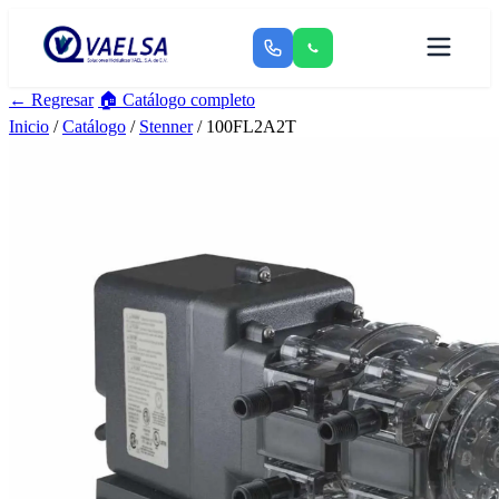
← Regresar
🏠 Catálogo completo
Inicio
/
Catálogo
/
Stenner
/ 100FL2A2T