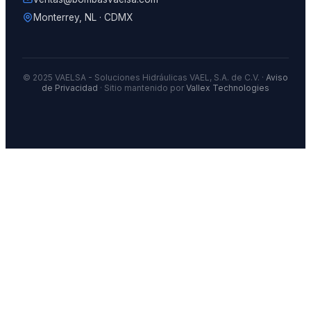
Monterrey, NL · CDMX
© 2025 VAELSA - Soluciones Hidráulicas VAEL, S.A. de C.V. ·
Aviso
de Privacidad
· Sitio mantenido por
Vallex Technologies