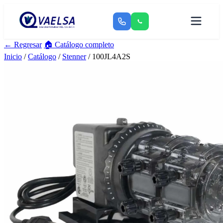
← Regresar
🏠 Catálogo completo
Inicio
/
Catálogo
/
Stenner
/ 100JL4A2S