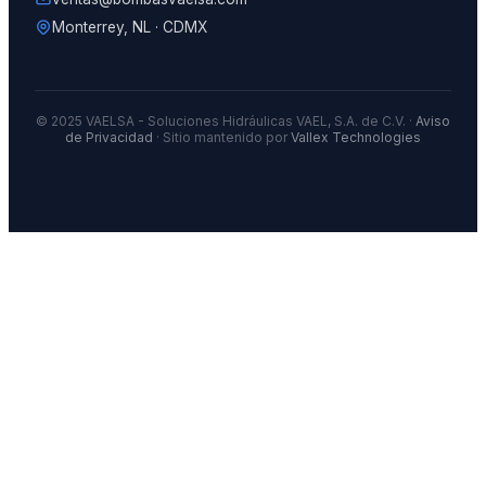
Monterrey, NL · CDMX
© 2025 VAELSA - Soluciones Hidráulicas VAEL, S.A. de C.V. ·
Aviso
de Privacidad
· Sitio mantenido por
Vallex Technologies