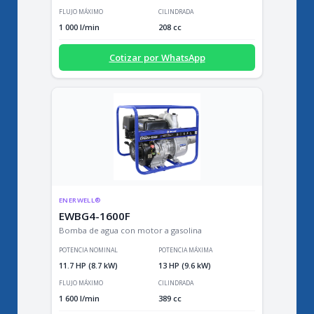
FLUJO MÁXIMO
CILINDRADA
1 000 l/min
208 cc
Cotizar por WhatsApp
ENERWELL®
EWBG4-1600F
Bomba de agua con motor a gasolina
POTENCIA NOMINAL
POTENCIA MÁXIMA
11.7 HP (8.7 kW)
13 HP (9.6 kW)
FLUJO MÁXIMO
CILINDRADA
1 600 l/min
389 cc