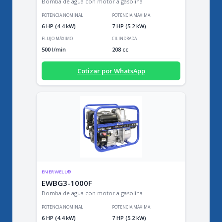
Bomba de agua con motor a gasolina
POTENCIA NOMINAL
POTENCIA MÁXIMA
6 HP (4.4 kW)
7 HP (5.2 kW)
FLUJO MÁXIMO
CILINDRADA
500 l/min
208 cc
Cotizar por WhatsApp
ENERWELL®
EWBG3-1000F
Bomba de agua con motor a gasolina
POTENCIA NOMINAL
POTENCIA MÁXIMA
6 HP (4.4 kW)
7 HP (5.2 kW)