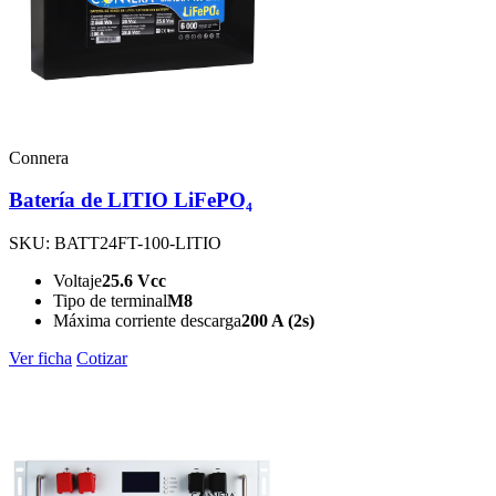
Connera
Batería de LITIO LiFePO₄
SKU: BATT24FT-100-LITIO
Voltaje
25.6 Vcc
Tipo de terminal
M8
Máxima corriente descarga
200 A (2s)
Ver ficha
Cotizar