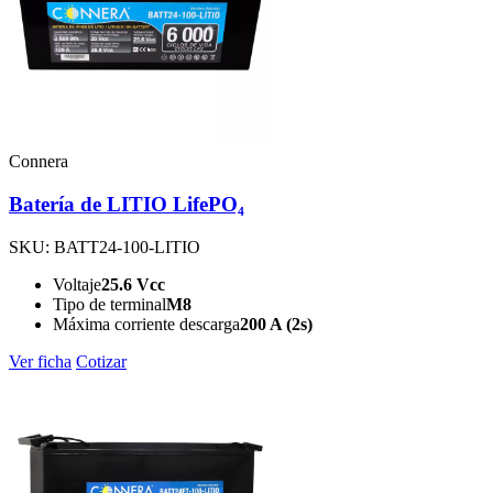
Connera
Batería de LITIO LifePO₄
SKU: BATT24-100-LITIO
Voltaje
25.6 Vcc
Tipo de terminal
M8
Máxima corriente descarga
200 A (2s)
Ver ficha
Cotizar