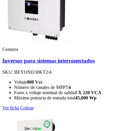
Connera
Inversor para sistemas interconectados
SKU: BEYOND30KT2/4
Voltaje
800 Vcc
Número de canales de MPPT
4
Fases x voltaje nominal de salida
3 X 220 VCA
Máxima potencia de entrada total
45,000 Wp
Ver ficha
Cotizar