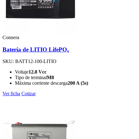
Connera
Batería de LITIO LifePO₄
SKU: BATT12-100-LITIO
Voltaje
12.8 Vcc
Tipo de terminal
M8
Máxima corriente descarga
200 A (5s)
Ver ficha
Cotizar