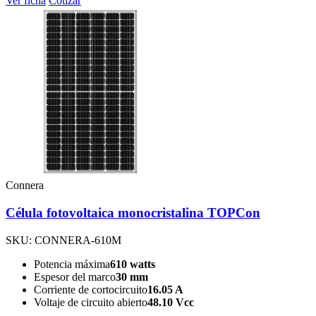
Ver ficha
Cotizar
Connera
Célula fotovoltaica monocristalina TOPCon
SKU: CONNERA-610M
Potencia máxima
610 watts
Espesor del marco
30 mm
Corriente de cortocircuito
16.05 A
Voltaje de circuito abierto
48.10 Vcc