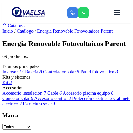
Catálogo
Inicio
/
Catálogo
/
Energia Renovable Fotovoltaicos Parent
Energia Renovable Fotovoltaicos Parent
69 productos.
Equipos principales
Inversor
14
Batería
8
Controlador solar
5
Panel fotovoltaico
3
Kits y sistemas
Kit
2
Accesorios
Accesorio instalacion
7
Cable
6
Accesorio piscina equipo
6
Conector solar
6
Accesorio control
2
Protección eléctrica
2
Gabinete
eléctrico
2
Estructura solar
1
Marca