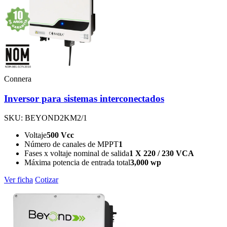
Connera
Inversor para sistemas interconectados
SKU: BEYOND2KM2/1
Voltaje
500 Vcc
Número de canales de MPPT
1
Fases x voltaje nominal de salida
1 X 220 / 230 VCA
Máxima potencia de entrada total
3,000 wp
Ver ficha
Cotizar