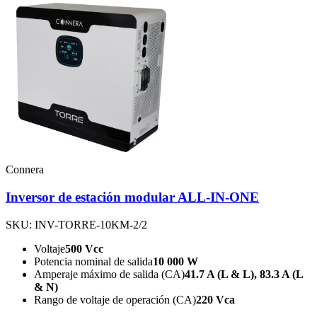
Connera
Inversor de estación modular ALL-IN-ONE
SKU: INV-TORRE-10KM-2/2
Voltaje
500 Vcc
Potencia nominal de salida
10 000 W
Amperaje máximo de salida (CA)
41.7 A (L & L), 83.3 A (L
& N)
Rango de voltaje de operación (CA)
220 Vca