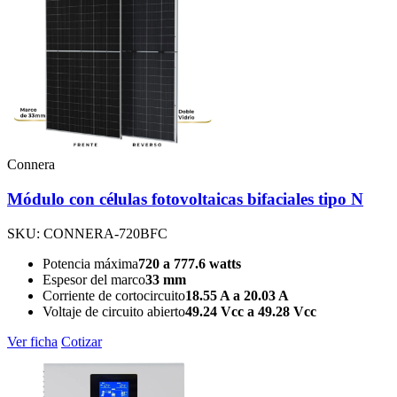
Connera
Módulo con células fotovoltaicas bifaciales tipo N
SKU: CONNERA-720BFC
Potencia máxima
720 a 777.6 watts
Espesor del marco
33 mm
Corriente de cortocircuito
18.55 A a 20.03 A
Voltaje de circuito abierto
49.24 Vcc a 49.28 Vcc
Ver ficha
Cotizar