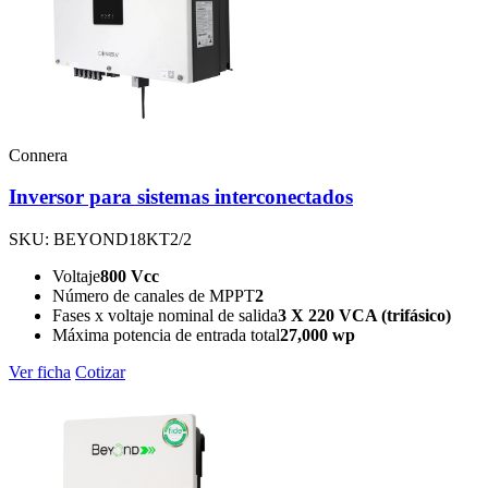
Connera
Inversor para sistemas interconectados
SKU: BEYOND18KT2/2
Voltaje
800 Vcc
Número de canales de MPPT
2
Fases x voltaje nominal de salida
3 X 220 VCA (trifásico)
Máxima potencia de entrada total
27,000 wp
Ver ficha
Cotizar