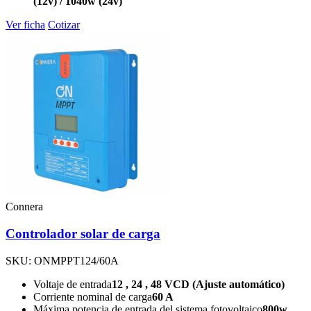
(12v) / 1040w (24v)
Ver ficha
Cotizar
Connera
Controlador solar de carga
SKU: ONMPPT124/60A
Voltaje de entrada
12 , 24 , 48 VCD (Ajuste automático)
Corriente nominal de carga
60 A
Máxima potencia de entrada del sistema fotovoltaico
800w