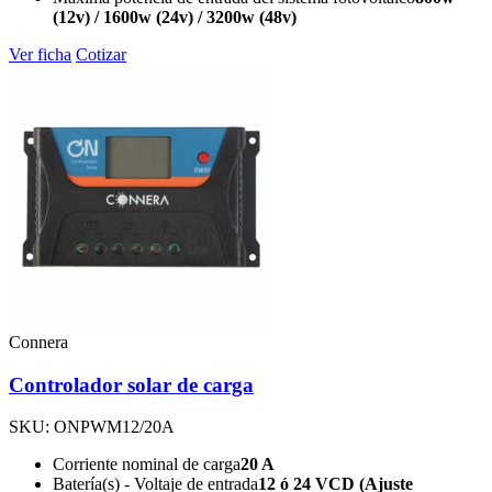
(12v) / 1600w (24v) / 3200w (48v)
Ver ficha
Cotizar
Connera
Controlador solar de carga
SKU: ONPWM12/20A
Corriente nominal de carga
20 A
Batería(s) - Voltaje de entrada
12 ó 24 VCD (Ajuste