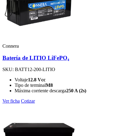
Connera
Batería de LITIO LiFePO₄
SKU: BATT12-200-LITIO
Voltaje
12.8 Vcc
Tipo de terminal
M8
Máxima corriente descarga
250 A (2s)
Ver ficha
Cotizar