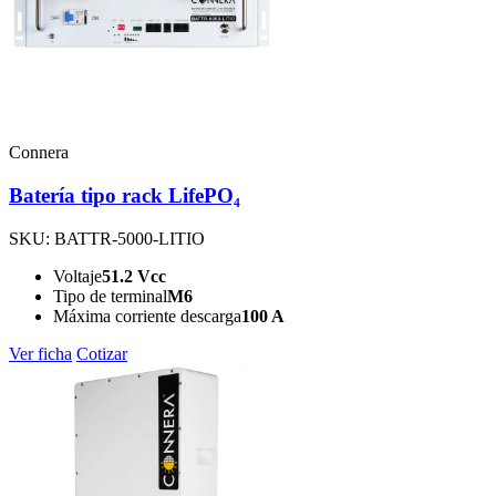
Connera
Batería tipo rack LifePO₄
SKU: BATTR-5000-LITIO
Voltaje
51.2 Vcc
Tipo de terminal
M6
Máxima corriente descarga
100 A
Ver ficha
Cotizar