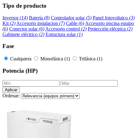
Tipo de producto
Inversor
(14)
Batería
(8)
Controlador solar
(5)
Panel fotovoltaico
(3)
Kit
(2)
Accesorio instalacion
(7)
Cable
(6)
Accesorio piscina equipo
(6)
Conector solar
(6)
Accesorio control
(2)
Protección eléctrica
(2)
Gabinete eléctrico
(2)
Estructura solar
(1)
Fase
Cualquiera
Monofásica (1)
Trifásica (1)
Potencia (HP)
Aplicar
Ordenar: