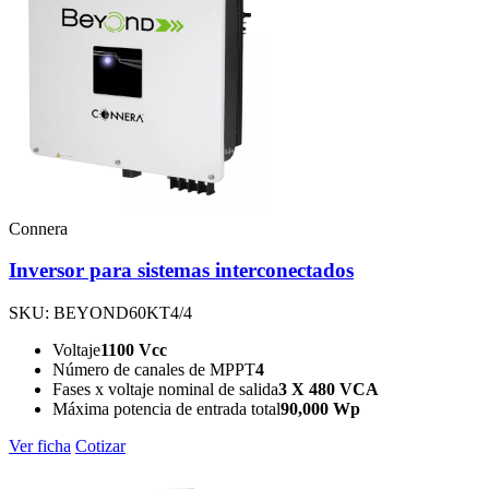
Connera
Inversor para sistemas interconectados
SKU: BEYOND60KT4/4
Voltaje
1100 Vcc
Número de canales de MPPT
4
Fases x voltaje nominal de salida
3 X 480 VCA
Máxima potencia de entrada total
90,000 Wp
Ver ficha
Cotizar