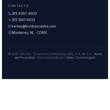
CONTACTO
(81) 8397-4900
(81) 1861-5633
ventas@bombasvaelsa.com
Monterrey, NL · CDMX
© 2025 VAELSA - Soluciones Hidráulicas VAEL, S.A. de C.V. ·
Aviso
de Privacidad
· Sitio mantenido por
Vallex Technologies