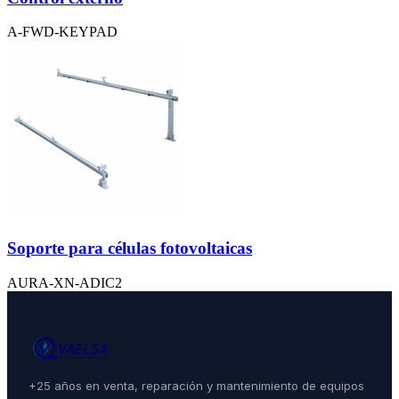
A-FWD-KEYPAD
Soporte para células fotovoltaicas
AURA-XN-ADIC2
+25 años en venta, reparación y mantenimiento de equipos