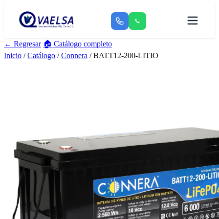
← Regresar
🏠 Catálogo completo
Inicio
/
Catálogo
/
Connera
/ BATT12-200-LITIO