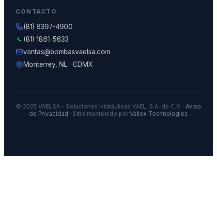
CONTACTO
(81) 8397-4900
(81) 1861-5633
ventas@bombasvaelsa.com
Monterrey, NL · CDMX
© 2025 VAELSA - Soluciones Hidráulicas VAEL, S.A. de C.V. ·
Aviso
de Privacidad
· Sitio mantenido por
Vallex Technologies