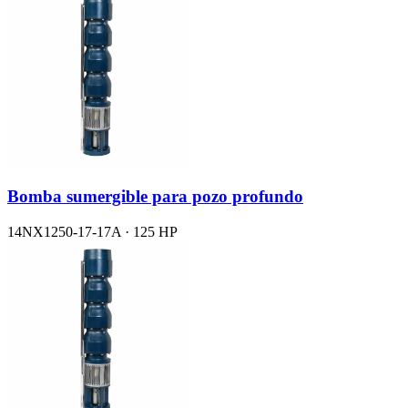
Bomba sumergible para pozo profundo
14NX1250-17-17A · 125 HP