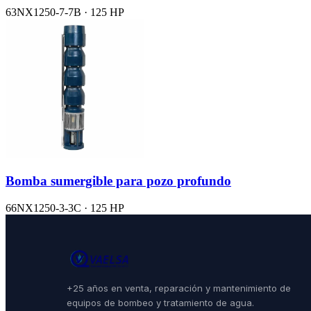
63NX1250-7-7B · 125 HP
Bomba sumergible para pozo profundo
66NX1250-3-3C · 125 HP
+25 años en venta, reparación y mantenimiento de
equipos de bombeo y tratamiento de agua.