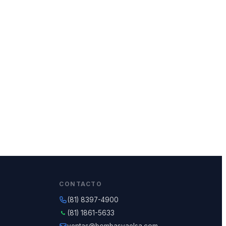
CONTACTO
(81) 8397-4900
(81) 1861-5633
ventas@bombasvaelsa.com