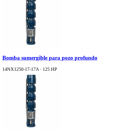
Bomba sumergible para pozo profundo
14NX1250-17-17A · 125 HP