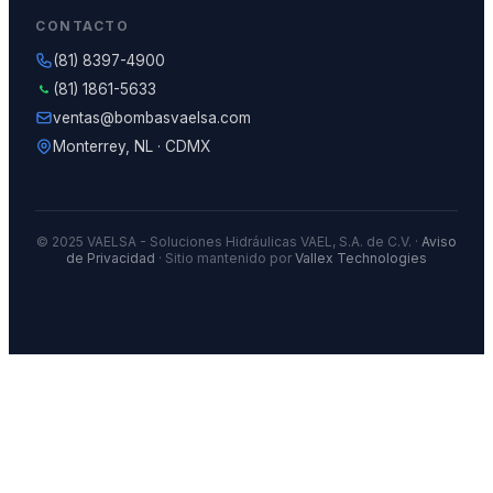
CONTACTO
(81) 8397-4900
(81) 1861-5633
ventas@bombasvaelsa.com
Monterrey, NL · CDMX
© 2025 VAELSA - Soluciones Hidráulicas VAEL, S.A. de C.V. ·
Aviso
de Privacidad
· Sitio mantenido por
Vallex Technologies