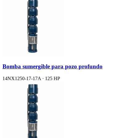
Bomba sumergible para pozo profundo
14NX1250-17-17A · 125 HP