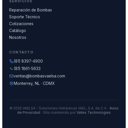
SERVICIOS
Reparación de Bombas
Soporte Técnico
Cotizaciones
Catálogo
Nosotros
CONTACTO
(81) 8397-4900
(81) 1861-5633
ventas@bombasvaelsa.com
Monterrey, NL · CDMX
© 2025 VAELSA - Soluciones Hidráulicas VAEL, S.A. de C.V. ·
Aviso
de Privacidad
· Sitio mantenido por
Vallex Technologies