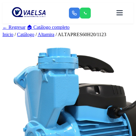
← Regresar
🏠 Catálogo completo
Inicio
/
Catálogo
/
Altamira
/ ALTAPRES60H20/1123