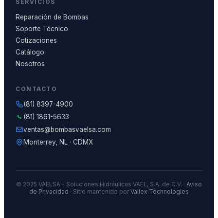
SERVICIOS
Reparación de Bombas
Soporte Técnico
Cotizaciones
Catálogo
Nosotros
CONTACTO
(81) 8397-4900
(81) 1861-5633
ventas@bombasvaelsa.com
Monterrey, NL · CDMX
© 2025 VAELSA - Soluciones Hidráulicas VAEL, S.A. de C.V. ·
Aviso
de Privacidad
· Sitio mantenido por
Vallex Technologies