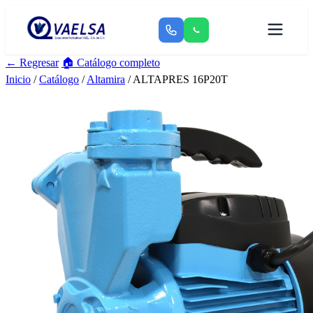
← Regresar
🏠 Catálogo completo
Inicio
/
Catálogo
/
Altamira
/ ALTAPRES 16P20T