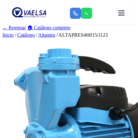
← Regresar
🏠 Catálogo completo
Inicio
/
Catálogo
/
Altamira
/ ALTAPRES40H15/1123