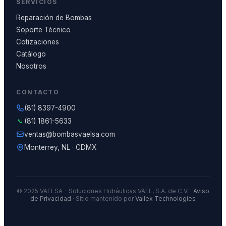
SERVICIOS
Reparación de Bombas
Soporte Técnico
Cotizaciones
Catálogo
Nosotros
CONTACTO
(81) 8397-4900
(81) 1861-5633
ventas@bombasvaelsa.com
Monterrey, NL · CDMX
© 2025 VAELSA - Soluciones Hidráulicas VAEL, S.A. de C.V. ·
Aviso
de Privacidad
· Sitio mantenido por
Vallex Technologies