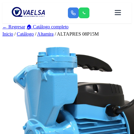
← Regresar
🏠 Catálogo completo
Inicio
/
Catálogo
/
Altamira
/ ALTAPRES 08P15M