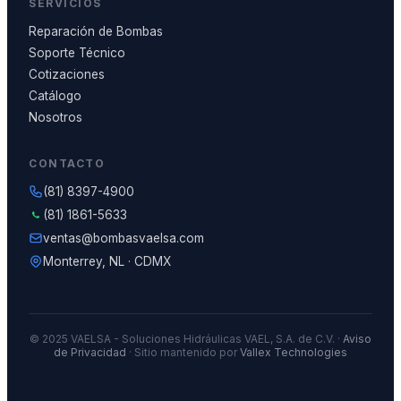
SERVICIOS
Reparación de Bombas
Soporte Técnico
Cotizaciones
Catálogo
Nosotros
CONTACTO
(81) 8397-4900
(81) 1861-5633
ventas@bombasvaelsa.com
Monterrey, NL · CDMX
© 2025 VAELSA - Soluciones Hidráulicas VAEL, S.A. de C.V. ·
Aviso
de Privacidad
· Sitio mantenido por
Vallex Technologies