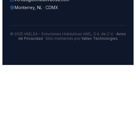
Monterrey, NL · CDMX
© 2025 VAELSA - Soluciones Hidráulicas VAEL, S.A. de C.V. ·
Aviso
de Privacidad
· Sitio mantenido por
Vallex Technologies