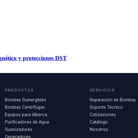
gnético y protecciones DST
PRODUCTOS
SERVICIOS
Bombas Sumergibles
Reparación de Bombas
Bombas Centrífugas
Soporte Técnico
Equipos para Alberca
Cotizaciones
Purificadores de Agua
Catálogo
Suavizadores
Nosotros
Generadores