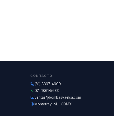
CONTACTO
(81) 8397-4900
(81) 1861-5633
ventas@bombasvaelsa.com
Monterrey, NL · CDMX