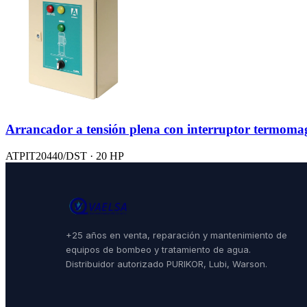
Arrancador a tensión plena con interruptor termoma
ATPIT20440/DST · 20 HP
+25 años en venta, reparación y mantenimiento de
equipos de bombeo y tratamiento de agua.
Distribuidor autorizado PURIKOR, Lubi, Warson.