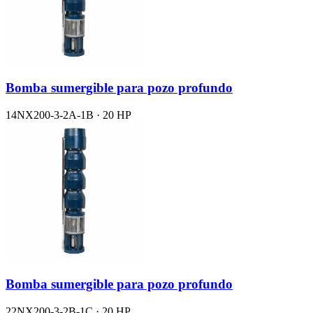
Bomba sumergible para pozo profundo
14NX200-3-2A-1B · 20 HP
Bomba sumergible para pozo profundo
22NX200-3-2B-1C · 20 HP