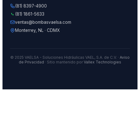
(81) 8397-4900
(81) 1861-5633
ventas@bombasvaelsa.com
Monterrey, NL · CDMX
© 2025 VAELSA - Soluciones Hidráulicas VAEL, S.A. de C.V. ·
Aviso
de Privacidad
· Sitio mantenido por
Vallex Technologies