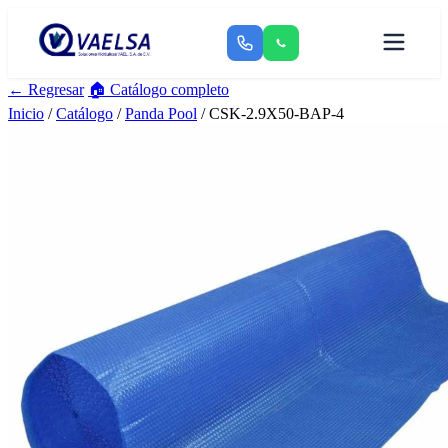
← Regresar
🏠 Catálogo completo
Inicio
/
Catálogo
/
Panda Pool
/ CSK-2.9X50-BAP-4