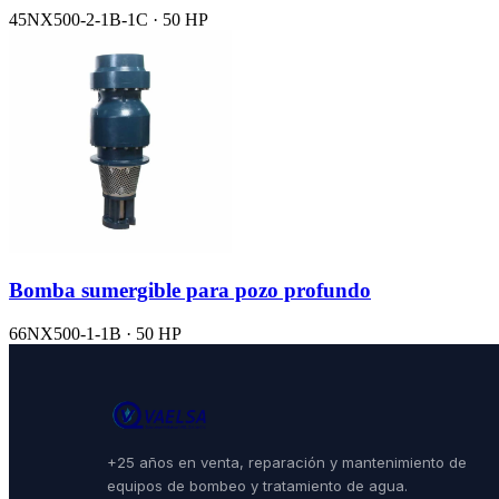
45NX500-2-1B-1C · 50 HP
Bomba sumergible para pozo profundo
66NX500-1-1B · 50 HP
+25 años en venta, reparación y mantenimiento de
equipos de bombeo y tratamiento de agua.