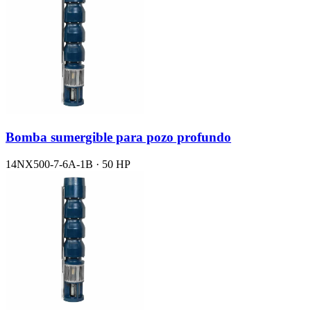
Bomba sumergible para pozo profundo
14NX500-7-6A-1B · 50 HP