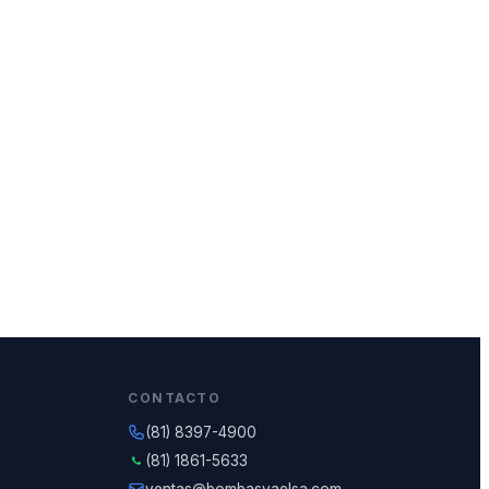
CONTACTO
(81) 8397-4900
(81) 1861-5633
ventas@bombasvaelsa.com