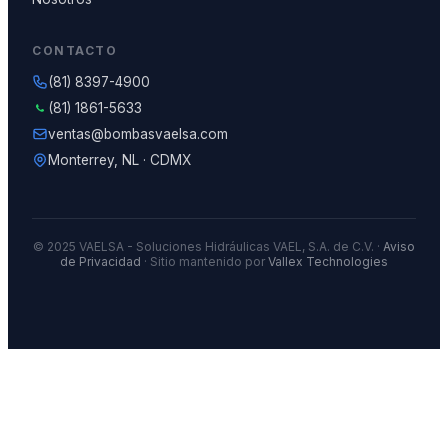
CONTACTO
(81) 8397-4900
(81) 1861-5633
ventas@bombasvaelsa.com
Monterrey, NL · CDMX
© 2025 VAELSA - Soluciones Hidráulicas VAEL, S.A. de C.V. ·
Aviso
de Privacidad
· Sitio mantenido por
Vallex Technologies