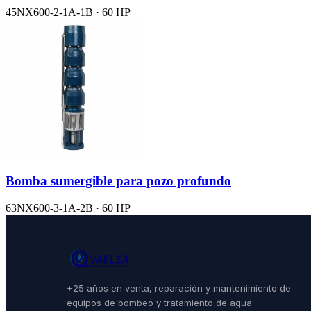
45NX600-2-1A-1B · 60 HP
Bomba sumergible para pozo profundo
63NX600-3-1A-2B · 60 HP
+25 años en venta, reparación y mantenimiento de
equipos de bombeo y tratamiento de agua.