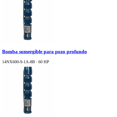
Bomba sumergible para pozo profundo
14NX600-9-1A-8B · 60 HP