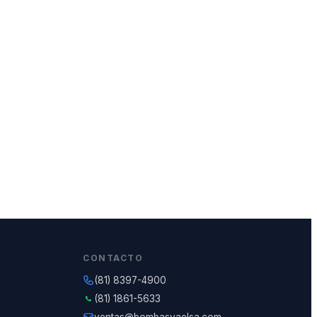
CONTACTO
(81) 8397-4900
(81) 1861-5633
ventas@bombasvaelsa.com