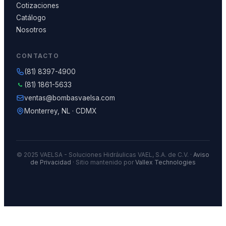
Cotizaciones
Catálogo
Nosotros
CONTACTO
(81) 8397-4900
(81) 1861-5633
ventas@bombasvaelsa.com
Monterrey, NL · CDMX
© 2025 VAELSA - Soluciones Hidráulicas VAEL, S.A. de C.V. ·
Aviso
de Privacidad
· Sitio mantenido por
Vallex Technologies