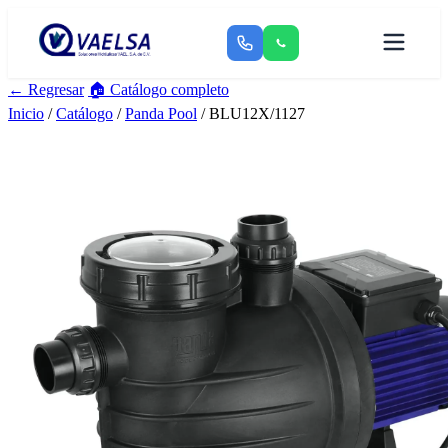
← Regresar
🏠 Catálogo completo
Inicio
/
Catálogo
/
Panda Pool
/ BLU12X/1127