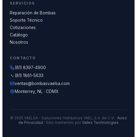
SERVICIOS
Reparación de Bombas
Soporte Técnico
Cotizaciones
Catálogo
Nosotros
CONTACTO
(81) 8397-4900
(81) 1861-5633
ventas@bombasvaelsa.com
Monterrey, NL · CDMX
© 2025 VAELSA - Soluciones Hidráulicas VAEL, S.A. de C.V. ·
Aviso
de Privacidad
· Sitio mantenido por
Vallex Technologies