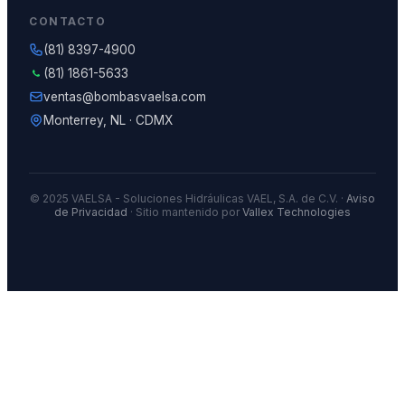
CONTACTO
(81) 8397-4900
(81) 1861-5633
ventas@bombasvaelsa.com
Monterrey, NL · CDMX
© 2025 VAELSA - Soluciones Hidráulicas VAEL, S.A. de C.V. ·
Aviso
de Privacidad
· Sitio mantenido por
Vallex Technologies