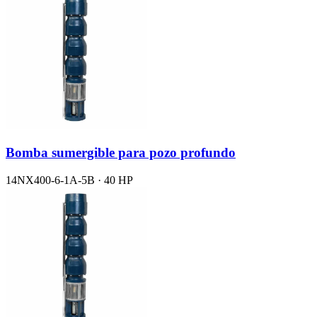
Bomba sumergible para pozo profundo
14NX400-6-1A-5B · 40 HP