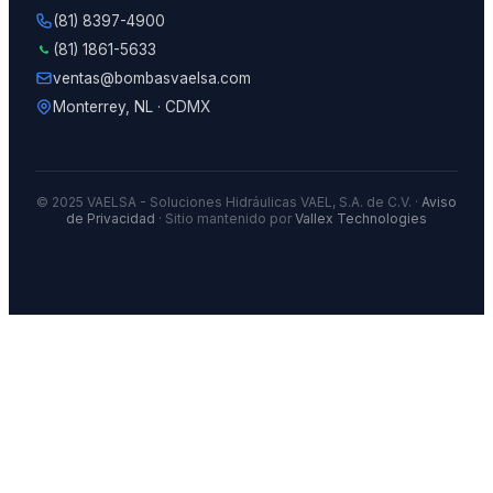
(81) 8397-4900
(81) 1861-5633
ventas@bombasvaelsa.com
Monterrey, NL · CDMX
© 2025 VAELSA - Soluciones Hidráulicas VAEL, S.A. de C.V. ·
Aviso
de Privacidad
· Sitio mantenido por
Vallex Technologies