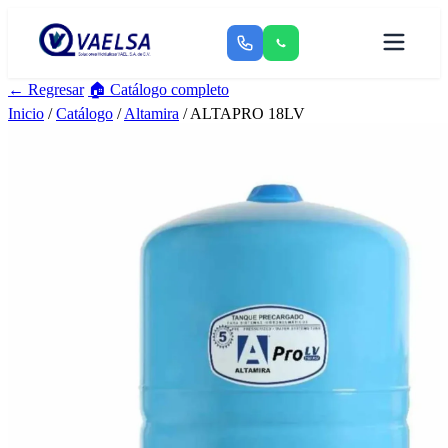
← Regresar
🏠 Catálogo completo
Inicio
/
Catálogo
/
Altamira
/ ALTAPRO 18LV