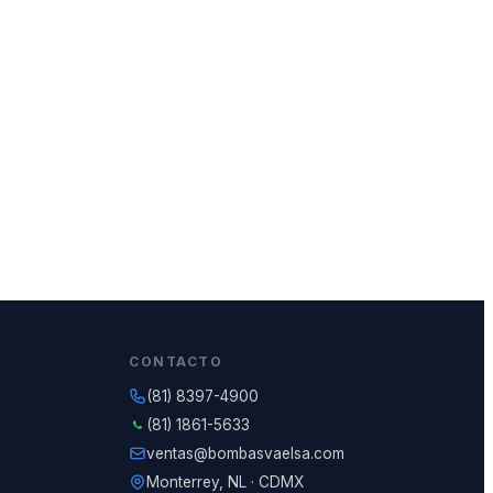
CONTACTO
(81) 8397-4900
(81) 1861-5633
ventas@bombasvaelsa.com
Monterrey, NL · CDMX