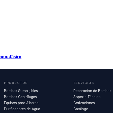
monofásico
PRODUCTOS
SERVICIOS
Bombas Sumergibles
Reparación de Bombas
Bombas Centrífugas
Soporte Técnico
Equipos para Alberca
Cotizaciones
Purificadores de Agua
Catálogo