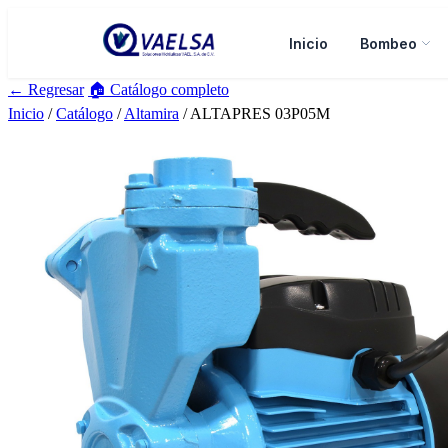
Inicio
Bombeo
← Regresar
🏠 Catálogo completo
Inicio
/
Catálogo
/
Altamira
/ ALTAPRES 03P05M