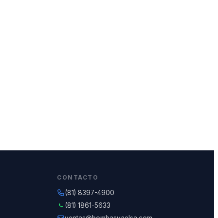
CONTACTO
(81) 8397-4900
(81) 1861-5633
ventas@bombasvaelsa.com