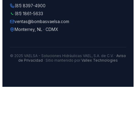
(81) 8397-4900
(81) 1861-5633
ventas@bombasvaelsa.com
Monterrey, NL · CDMX
© 2025 VAELSA - Soluciones Hidráulicas VAEL, S.A. de C.V. ·
Aviso
de Privacidad
· Sitio mantenido por
Vallex Technologies