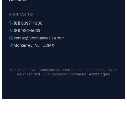
CONTACTO
(81) 8397-4900
(81) 1861-5633
ventas@bombasvaelsa.com
Monterrey, NL · CDMX
© 2025 VAELSA - Soluciones Hidráulicas VAEL, S.A. de C.V. ·
Aviso
de Privacidad
· Sitio mantenido por
Vallex Technologies