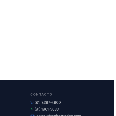
CONTACTO
(81) 8397-4900
(81) 1861-5633
ventas@bombasvaelsa.com