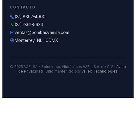
CONTACTO
(81) 8397-4900
(81) 1861-5633
ventas@bombasvaelsa.com
Monterrey, NL · CDMX
© 2025 VAELSA - Soluciones Hidráulicas VAEL, S.A. de C.V. ·
Aviso
de Privacidad
· Sitio mantenido por
Vallex Technologies