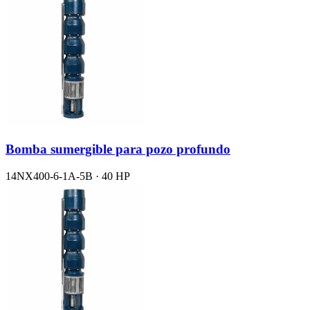
Bomba sumergible para pozo profundo
14NX400-6-1A-5B · 40 HP