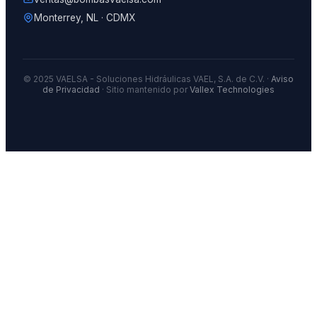
Monterrey, NL · CDMX
© 2025 VAELSA - Soluciones Hidráulicas VAEL, S.A. de C.V. ·
Aviso
de Privacidad
· Sitio mantenido por
Vallex Technologies