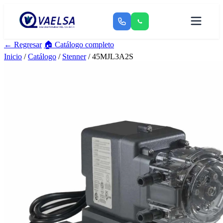
← Regresar
🏠 Catálogo completo
Inicio
/
Catálogo
/
Stenner
/ 45MJL3A2S