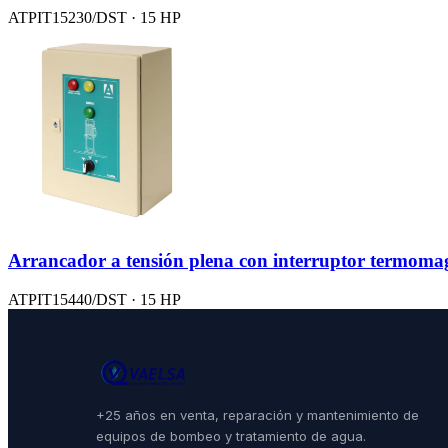
ATPIT15230/DST · 15 HP
Arrancador a tensión plena con interruptor termoma
ATPIT15440/DST · 15 HP
+25 años en venta, reparación y mantenimiento de
equipos de bombeo y tratamiento de agua.