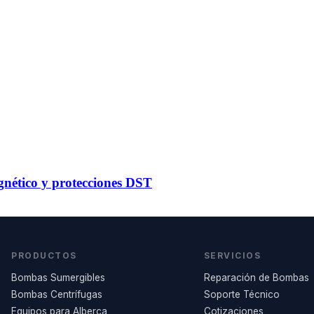
gnético y protecciones DST
PRODUCTOS
SERVICIOS
Bombas Sumergibles
Reparación de Bombas
Bombas Centrífugas
Soporte Técnico
Equipos para Alberca
Cotizaciones