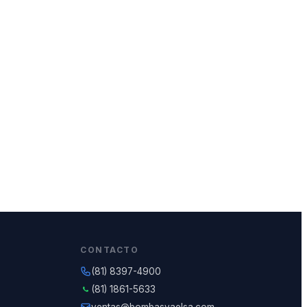
CONTACTO
(81) 8397-4900
(81) 1861-5633
ventas@bombasvaelsa.com