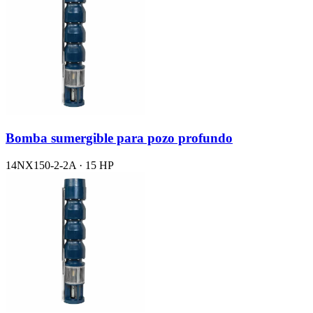
Bomba sumergible para pozo profundo
14NX150-2-2A · 15 HP