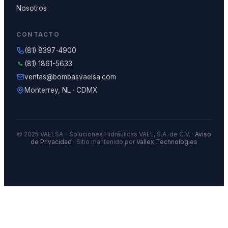
Nosotros
CONTACTO
(81) 8397-4900
(81) 1861-5633
ventas@bombasvaelsa.com
Monterrey, NL · CDMX
© 2025 VAELSA - Soluciones Hidráulicas VAEL, S.A. de C.V. ·
Aviso
de Privacidad
· Sitio mantenido por
Vallex Technologies