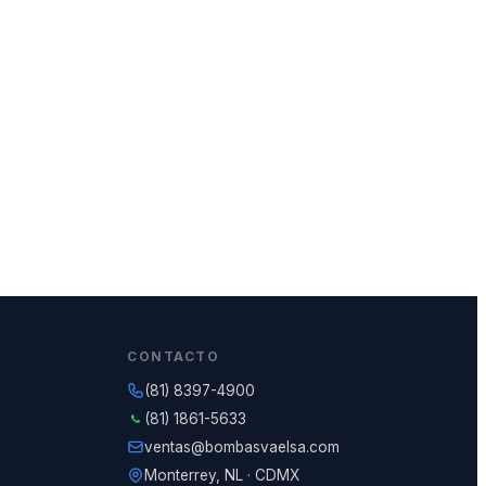
CONTACTO
(81) 8397-4900
(81) 1861-5633
ventas@bombasvaelsa.com
Monterrey, NL · CDMX