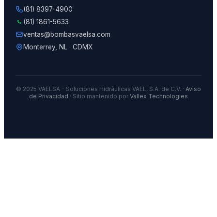
(81) 8397-4900
(81) 1861-5633
ventas@bombasvaelsa.com
Monterrey, NL · CDMX
© 2025 VAELSA - Soluciones Hidráulicas VAEL, S.A. de C.V. ·
Aviso
de Privacidad
· Sitio mantenido por
Vallex Technologies