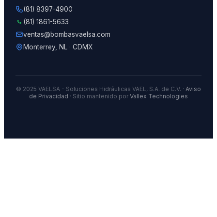
(81) 8397-4900
(81) 1861-5633
ventas@bombasvaelsa.com
Monterrey, NL · CDMX
© 2025 VAELSA - Soluciones Hidráulicas VAEL, S.A. de C.V. ·
Aviso
de Privacidad
· Sitio mantenido por
Vallex Technologies