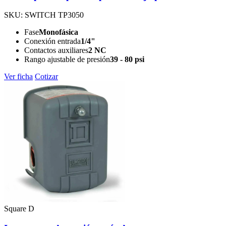
SKU: SWITCH TP3050
Fase
Monofásica
Conexión entrada
1/4"
Contactos auxiliares
2 NC
Rango ajustable de presión
39 - 80 psi
Ver ficha
Cotizar
Square D