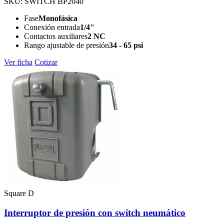
SKU: SWITCH BP2040
Fase
Monofásica
Conexión entrada
1/4"
Contactos auxiliares
2 NC
Rango ajustable de presión
34 - 65 psi
Ver ficha
Cotizar
Square D
Interruptor de presión con switch neumático