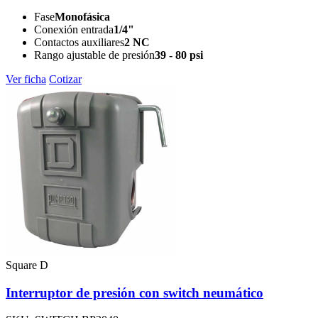
Fase
Monofásica
Conexión entrada
1/4"
Contactos auxiliares
2 NC
Rango ajustable de presión
39 - 80 psi
Ver ficha
Cotizar
Square D
Interruptor de presión con switch neumático