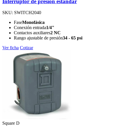
Interruptor de presión estándar
SKU: SWITCH2040
Fase
Monofásica
Conexión entrada
1/4"
Contactos auxiliares
2 NC
Rango ajustable de presión
34 - 65 psi
Ver ficha
Cotizar
Square D