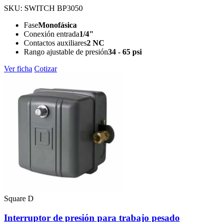
SKU: SWITCH BP3050
Fase
Monofásica
Conexión entrada
1/4"
Contactos auxiliares
2 NC
Rango ajustable de presión
34 - 65 psi
Ver ficha
Cotizar
Square D
Interruptor de presión para trabajo pesado