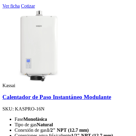
Ver ficha
Cotizar
Kassai
Calentador de Paso Instantáneo Modulante
SKU: KASPRO-16N
Fase
Monofásica
Tipo de gas
Natural
Conexión de gas
1/2" NPT (12.7 mm)
Conexiones agua fría/caliente
1/2" NPT (12.7 mm)