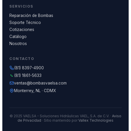
SERVICIOS
Reparación de Bombas
Soporte Técnico
Cotizaciones
Catálogo
Nosotros
CONTACTO
(81) 8397-4900
(81) 1861-5633
ventas@bombasvaelsa.com
Monterrey, NL · CDMX
© 2025 VAELSA - Soluciones Hidráulicas VAEL, S.A. de C.V. ·
Aviso
de Privacidad
· Sitio mantenido por
Vallex Technologies