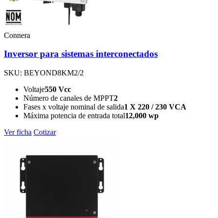
Connera
Inversor para sistemas interconectados
SKU: BEYOND8KM2/2
Voltaje
550 Vcc
Número de canales de MPPT
2
Fases x voltaje nominal de salida
1 X 220 / 230 VCA
Máxima potencia de entrada total
12,000 wp
Ver ficha
Cotizar