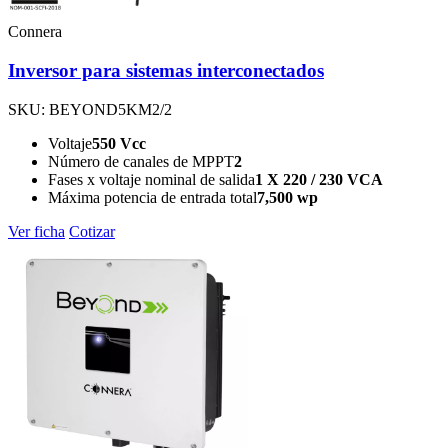
Connera
Inversor para sistemas interconectados
SKU: BEYOND5KM2/2
Voltaje
550 Vcc
Número de canales de MPPT
2
Fases x voltaje nominal de salida
1 X 220 / 230 VCA
Máxima potencia de entrada total
7,500 wp
Ver ficha
Cotizar