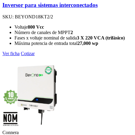
Inversor para sistemas interconectados
SKU: BEYOND18KT2/2
Voltaje
800 Vcc
Número de canales de MPPT
2
Fases x voltaje nominal de salida
3 X 220 VCA (trifásico)
Máxima potencia de entrada total
27,000 wp
Ver ficha
Cotizar
Connera