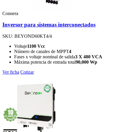
Connera
Inversor para sistemas interconectados
SKU: BEYOND60KT4/4
Voltaje
1100 Vcc
Número de canales de MPPT
4
Fases x voltaje nominal de salida
3 X 480 VCA
Máxima potencia de entrada total
90,000 Wp
Ver ficha
Cotizar