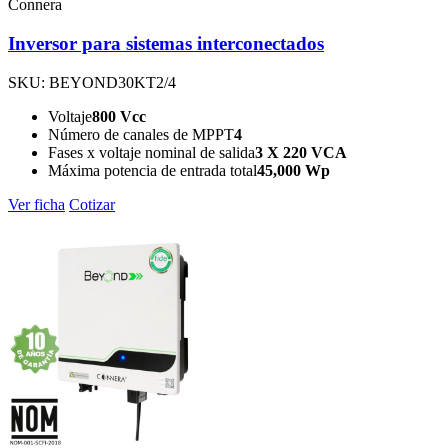
Connera
Inversor para sistemas interconectados
SKU: BEYOND30KT2/4
Voltaje
800 Vcc
Número de canales de MPPT
4
Fases x voltaje nominal de salida
3 X 220 VCA
Máxima potencia de entrada total
45,000 Wp
Ver ficha
Cotizar