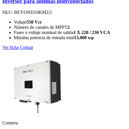
Inversor para sistemas interconectados
SKU: BEYOND10KM2/2
Voltaje
550 Vcc
Número de canales de MPPT
2
Fases x voltaje nominal de salida
1 X 220 / 230 VCA
Máxima potencia de entrada total
15,000 wp
Ver ficha
Cotizar
Connera