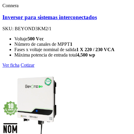
Connera
Inversor para sistemas interconectados
SKU: BEYOND3KM2/1
Voltaje
500 Vcc
Número de canales de MPPT
1
Fases x voltaje nominal de salida
1 X 220 / 230 VCA
Máxima potencia de entrada total
4,500 wp
Ver ficha
Cotizar