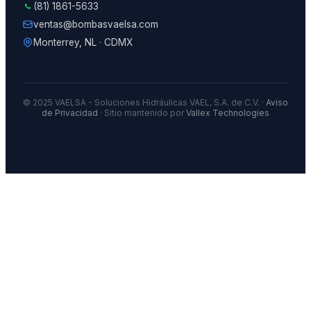
(81) 1861-5633
ventas@bombasvaelsa.com
Monterrey, NL · CDMX
© 2025 VAELSA - Soluciones Hidráulicas VAEL, S.A. de C.V. ·
Aviso
de Privacidad
· Sitio mantenido por
Vallex Technologies