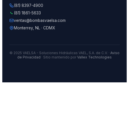
(81) 8397-4900
(81) 1861-5633
ventas@bombasvaelsa.com
Monterrey, NL · CDMX
© 2025 VAELSA - Soluciones Hidráulicas VAEL, S.A. de C.V. ·
Aviso
de Privacidad
· Sitio mantenido por
Vallex Technologies