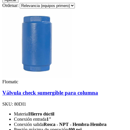
Ordenar:
Flomatic
Válvula check sumergible para columna
SKU: 80DI1
Material
Hierro dúctil
Conexión entrada
1"
Conexión salida
Rosca - NPT - Hembra-Hembra
Presión máxima de operación
400 psi