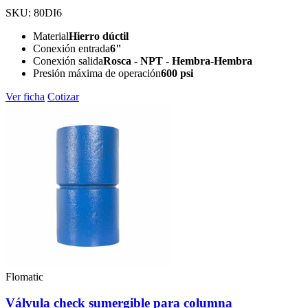
SKU: 80DI6
Material
Hierro dúctil
Conexión entrada
6"
Conexión salida
Rosca - NPT - Hembra-Hembra
Presión máxima de operación
600 psi
Ver ficha
Cotizar
Flomatic
Válvula check sumergible para columna