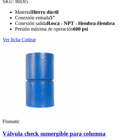
SKU: 80DI5
Material
Hierro dúctil
Conexión entrada
5"
Conexión salida
Rosca - NPT - Hembra-Hembra
Presión máxima de operación
600 psi
Ver ficha
Cotizar
Flomatic
Válvula check sumergible para columna