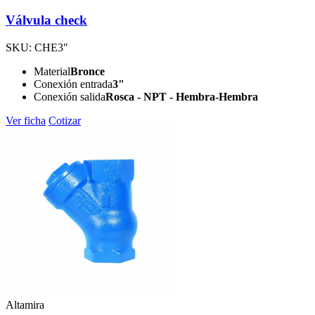
Válvula check
SKU: CHE3"
Material
Bronce
Conexión entrada
3"
Conexión salida
Rosca - NPT - Hembra-Hembra
Ver ficha
Cotizar
Altamira