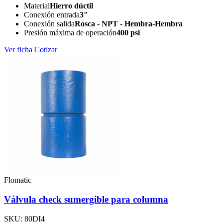
Material
Hierro dúctil
Conexión entrada
3"
Conexión salida
Rosca - NPT - Hembra-Hembra
Presión máxima de operación
400 psi
Ver ficha
Cotizar
Flomatic
Válvula check sumergible para columna
SKU: 80DI4