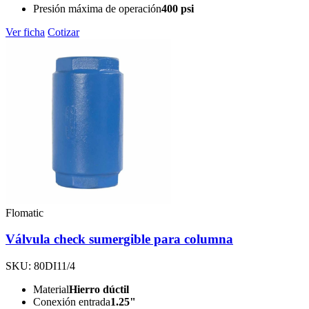
Presión máxima de operación
400 psi
Ver ficha
Cotizar
Flomatic
Válvula check sumergible para columna
SKU: 80DI11/4
Material
Hierro dúctil
Conexión entrada
1.25"