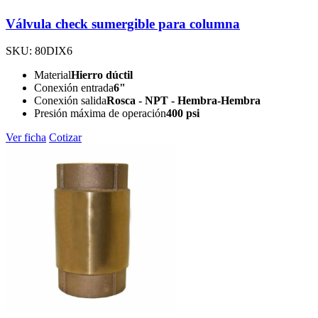
Válvula check sumergible para columna
SKU: 80DIX6
Material
Hierro dúctil
Conexión entrada
6"
Conexión salida
Rosca - NPT - Hembra-Hembra
Presión máxima de operación
400 psi
Ver ficha
Cotizar