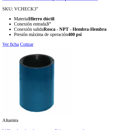
SKU: VCHECK3"
Material
Hierro dúctil
Conexión entrada
3"
Conexión salida
Rosca - NPT - Hembra-Hembra
Presión máxima de operación
400 psi
Ver ficha
Cotizar
Altamira