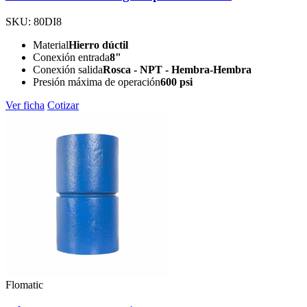
SKU: 80DI8
Material
Hierro dúctil
Conexión entrada
8"
Conexión salida
Rosca - NPT - Hembra-Hembra
Presión máxima de operación
600 psi
Ver ficha
Cotizar
Flomatic