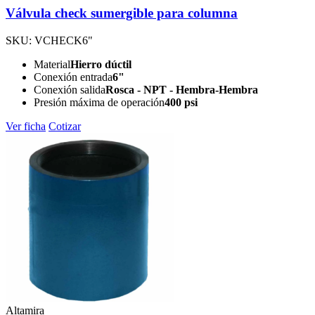
Válvula check sumergible para columna
SKU: VCHECK6"
Material
Hierro dúctil
Conexión entrada
6"
Conexión salida
Rosca - NPT - Hembra-Hembra
Presión máxima de operación
400 psi
Ver ficha
Cotizar
Altamira