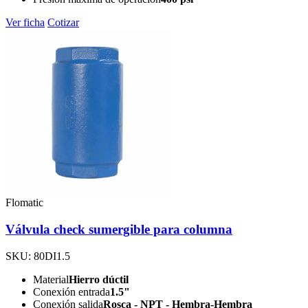
Ver ficha
Cotizar
Flomatic
Válvula check sumergible para columna
SKU: 80DI1.5
Material
Hierro dúctil
Conexión entrada
1.5"
Conexión salida
Rosca - NPT - Hembra-Hembra