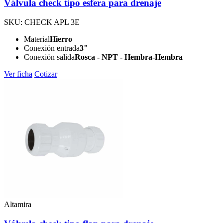
Válvula check tipo esfera para drenaje
SKU: CHECK APL 3E
Material
Hierro
Conexión entrada
3"
Conexión salida
Rosca - NPT - Hembra-Hembra
Ver ficha
Cotizar
Altamira