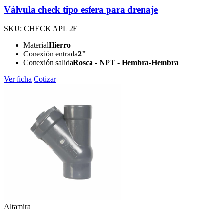
Válvula check tipo esfera para drenaje
SKU: CHECK APL 2E
Material
Hierro
Conexión entrada
2"
Conexión salida
Rosca - NPT - Hembra-Hembra
Ver ficha
Cotizar
Altamira