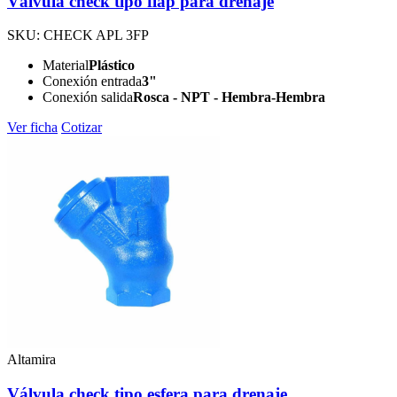
Válvula check tipo flap para drenaje
SKU: CHECK APL 3FP
Material
Plástico
Conexión entrada
3"
Conexión salida
Rosca - NPT - Hembra-Hembra
Ver ficha
Cotizar
Altamira
Válvula check tipo esfera para drenaje