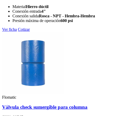
Material
Hierro dúctil
Conexión entrada
4"
Conexión salida
Rosca - NPT - Hembra-Hembra
Presión máxima de operación
600 psi
Ver ficha
Cotizar
Flomatic
Válvula check sumergible para columna