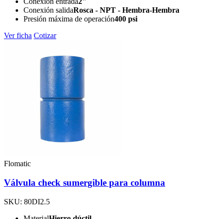
Conexión entrada
2"
Conexión salida
Rosca - NPT - Hembra-Hembra
Presión máxima de operación
400 psi
Ver ficha
Cotizar
Flomatic
Válvula check sumergible para columna
SKU: 80DI2.5
Material
Hierro dúctil