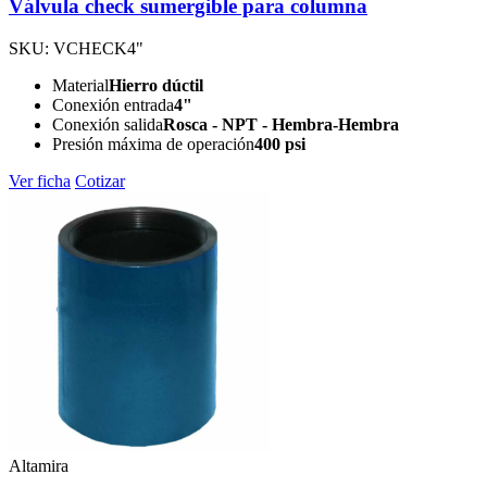
Válvula check sumergible para columna
SKU: VCHECK4"
Material
Hierro dúctil
Conexión entrada
4"
Conexión salida
Rosca - NPT - Hembra-Hembra
Presión máxima de operación
400 psi
Ver ficha
Cotizar
Altamira