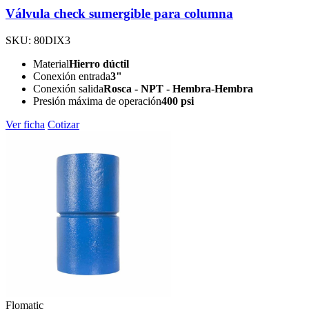
Válvula check sumergible para columna
SKU: 80DIX3
Material
Hierro dúctil
Conexión entrada
3"
Conexión salida
Rosca - NPT - Hembra-Hembra
Presión máxima de operación
400 psi
Ver ficha
Cotizar
Flomatic