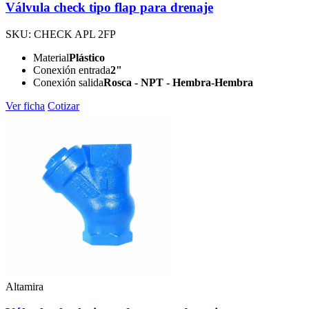
Válvula check tipo flap para drenaje
SKU: CHECK APL 2FP
Material
Plástico
Conexión entrada
2"
Conexión salida
Rosca - NPT - Hembra-Hembra
Ver ficha
Cotizar
Altamira