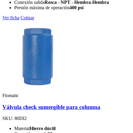
Conexión salida
Rosca - NPT - Hembra-Hembra
Presión máxima de operación
400 psi
Ver ficha
Cotizar
Flomatic
Válvula check sumergible para columna
SKU: 80DI2
Material
Hierro dúctil