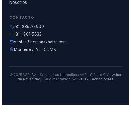
Nosotros
CONTACTO
(81) 8397-4900
(81) 1861-5633
ventas@bombasvaelsa.com
Monterrey, NL · CDMX
© 2025 VAELSA - Soluciones Hidráulicas VAEL, S.A. de C.V. ·
Aviso
de Privacidad
· Sitio mantenido por
Vallex Technologies